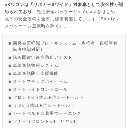
eKワゴンは「サポカーSワイド」対象車として安全性が認
められており
、先進安全パッケージe-Assistをはじめ、
以下の安全装備を全車に標準装備しています（Safetyレ
スパッケージ選択時を除く）。
衝突被害軽減ブレーキシステム（歩行者・自転車運
転者検知対応）
踏み間違い衝突防止アシスト
車線逸脱警報システム
車線逸脱防止支援機能
オートマチックハイビーム
オートライトコントロール
フロント3点式ELR付シートベルト
リヤ3点式ELR付シートベルト
シートベルト非着用ウォーニング
ソナー（フロント×4、リヤ×4）