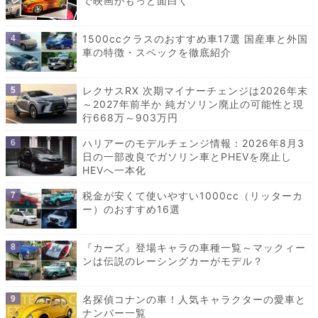
で映画がもっと面白く
1500ccクラスのおすすめ車17選 国産車と外国
車の特徴・スペックを徹底紹介
レクサスRX 次期マイナーチェンジは2026年末
～2027年前半か 純ガソリン廃止の可能性と現
行668万～903万円
ハリアーのモデルチェンジ情報：2026年8月3
日の一部改良でガソリン車とPHEVを廃止し
HEVへ一本化
税金が安くて使いやすい1000cc（リッターカ
ー）のおすすめ16選
『カーズ』登場キャラの車種一覧～マックィー
ンは伝説のレーシングカーがモデル？
名探偵コナンの車！人気キャラクターの愛車と
ナンバー一覧