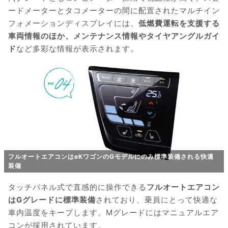
ードメーターとタコメーターの間に配置されたマルチイン
フォメーションディスプレイには、
低燃費運転を支援する
車両情報のほか、メンテナンス情報やタイヤアングルガイ
ド
など多彩な情報が表示されます。
フルオートエアコンはeKワゴンのGモデルにのみ標準装備される快適
装備
タッチパネル式で直感的に操作できる
フルオートエアコン
はGグレードに標準装備
されており、乗員にとって快適な
車内温度をキープします。Mグレードにはマニュアルエア
コンが採用されています。