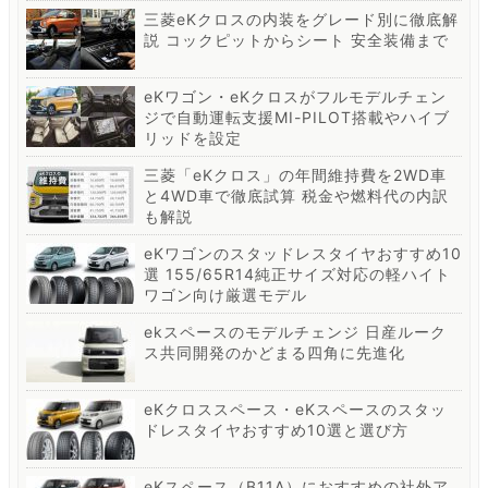
三菱eKクロスの内装をグレード別に徹底解
説 コックピットからシート 安全装備まで
eKワゴン・eKクロスがフルモデルチェン
ジで自動運転支援MI-PILOT搭載やハイブ
リッドを設定
三菱「eKクロス」の年間維持費を2WD車
と4WD車で徹底試算 税金や燃料代の内訳
も解説
eKワゴンのスタッドレスタイヤおすすめ10
選 155/65R14純正サイズ対応の軽ハイト
ワゴン向け厳選モデル
ekスペースのモデルチェンジ 日産ルーク
ス共同開発のかどまる四角に先進化
eKクロススペース・eKスペースのスタッ
ドレスタイヤおすすめ10選と選び方
eKスペース（B11A）におすすめの社外ア