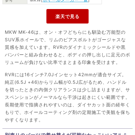
参考
MKW MK-46は、オン・オフどちらにも馴染む万能型の
SUV系ホイールで、リムのピアスボルトがゴージャスな
質感を加えています。RVRのダイナミックシールドや黒
バンパーと組み合わせると、ボディの押し出しに足元のボ
リュームが負けない比率でまとまる印象を受けます。
RVRには16インチ7.0Jインセット42mmが適合サイズ。
純正(6.5J +46)からリム幅が0.5J広がるため、ハンドル
を切ったときの内側クリアランスは少し詰まりますが、サ
スペンションがノーマルなら干渉は起きにくい範囲です。
長期使用で指摘されやすいのは、ダイヤカット面の経年く
もりで、ホイールコーティング剤の定期施工で美観を保ち
やすくなります。
別売りのパーツで着せ替えが可能なかっこいいアルミ