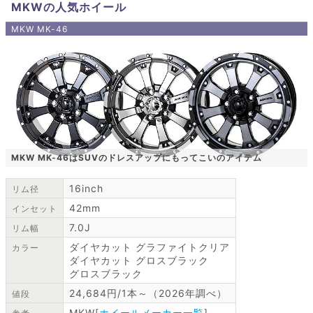
MKWの人気ホイール
MKW MK-46
MKW MK-46はSUVのドレスアップにもってこいのアイテム
16inch
リム径
42mm
インセット
7.0J
リム幅
ダイヤカット グラファイトクリア
カラー
ダイヤカット グロスブラック
グロスブラック
24,684円/1本～（2026年調べ）
値段
MKW[
ホイールメーカー一覧
]