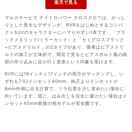
マルカサービス ナイトロパワー クロスクロウは、がっし
りとした骨太なデザインが、RVRをはじめとするコンパ
クトSUVのキャラクターにハマりやすい1本です。「ブラ
ックメタリック/ミラーカット」と「セミグロスブラック
+ピアスドリルド」の2タイプがあり、後者はピアスドリ
ルドの加工が立体的で、間近で見るとピアスボルト風の細
部の作り込みに目が行く造形という印象を受けます。
RVRには16インチと17インチの両方がマッチングし、い
ずれも7.0Jインセット40mm。純正よりインセットが
6mm外側に出る計算で、ツラ位置を少し攻めたい場合に
向いています。逆に、はみ出しを完全に避けたい場合はイ
ンセット45mm前後の他モデルが安全圏です。