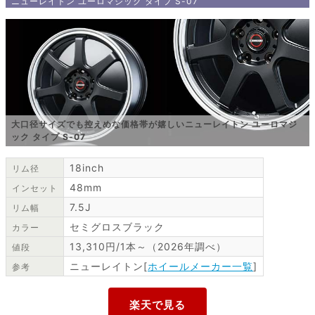
ニューレイトン ユーロマジック タイプ S-07
大口径サイズでも控えめな価格帯が嬉しいニューレイトン ユーロマジ
ック タイプ S-07
18inch
リム径
48mm
インセット
7.5J
リム幅
セミグロスブラック
カラー
13,310円/1本～（2026年調べ）
値段
ニューレイトン[
ホイールメーカー一覧
]
参考