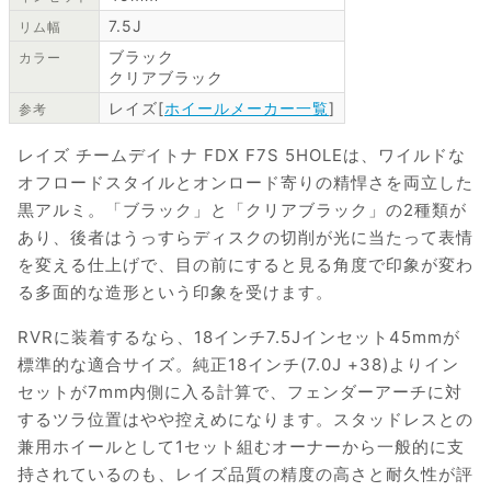
7.5J
リム幅
ブラック
カラー
クリアブラック
レイズ[
ホイールメーカー一覧
]
参考
レイズ チームデイトナ FDX F7S 5HOLEは、ワイルドな
オフロードスタイルとオンロード寄りの精悍さを両立した
黒アルミ。「ブラック」と「クリアブラック」の2種類が
あり、後者はうっすらディスクの切削が光に当たって表情
を変える仕上げで、目の前にすると見る角度で印象が変わ
る多面的な造形という印象を受けます。
RVRに装着するなら、18インチ7.5Jインセット45mmが
標準的な適合サイズ。純正18インチ(7.0J +38)よりイン
セットが7mm内側に入る計算で、フェンダーアーチに対
するツラ位置はやや控えめになります。スタッドレスとの
兼用ホイールとして1セット組むオーナーから一般的に支
持されているのも、レイズ品質の精度の高さと耐久性が評