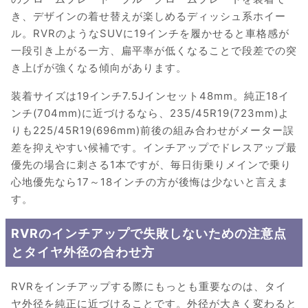
き、デザインの着せ替えが楽しめるディッシュ系ホイー
ル。RVRのようなSUVに19インチを履かせると車格感が
一段引き上がる一方、扁平率が低くなることで段差での突
き上げが強くなる傾向があります。
装着サイズは19インチ7.5Jインセット48mm。純正18イ
ンチ(704mm)に近づけるなら、235/45R19(723mm)よ
りも225/45R19(696mm)前後の組み合わせがメーター誤
差を抑えやすい候補です。インチアップでドレスアップ最
優先の場合に刺さる1本ですが、毎日街乗りメインで乗り
心地優先なら17～18インチの方が後悔は少ないと言えま
す。
RVRのインチアップで失敗しないための注意点
とタイヤ外径の合わせ方
RVRをインチアップする際にもっとも重要なのは、タイ
ヤ外径を純正に近づけることです。外径が大きく変わると