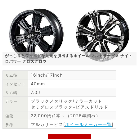
がっしりとワイルドな足元を演出するホイール マルカサービス ナイト
ロパワー クロスクロウ
16inch/17inch
リム径
40mm
インセット
7.0J
リム幅
ブラックメタリック/ミラーカット
カラー
セミグロスブラック+ピアスドリルド
22,000円/1本～（2026年調べ）
値段
マルカサービス[
ホイールメーカー一覧
]
参考