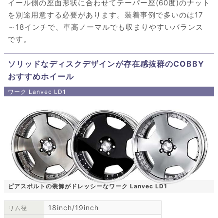
イール側の座面形状に合わせてテーパー座(60度)のナット
を別途用意する必要があります。装着事例で多いのは17
～18インチで、車高ノーマルでも収まりやすいバランス
です。
ソリッドなディスクデザインが存在感抜群のCOBBY
おすすめホイール
ワーク Lanvec LD1
ピアスボルトの装飾がドレッシーなワーク Lanvec LD1
18inch/19inch
リム径