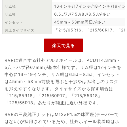
16インチ/17インチ/18インチ/19イ
リム径
6.5J/7J/7.5J/8J/8.5Jが多い
リム幅
45mm～53mm周辺が多い
インセット
「215/65R16」「215/60R17」「21
純正タイヤサイズ
RVRに適合する社外アルミホイールは、PCD114.3mm・
5穴・ハブ径67mmが基本仕様です。リム径は17インチを
中心に16～19インチ、リム幅は6.5J～8.5J、インセット
は45mm～53mm前後を選ぶと干渉やはみ出しのリスク
を抑えやすくなります。タイヤサイズから探す場合は
「215/65R16」「215/60R17」「215/55R18」
「225/55R18」あたりが純正に近い外径です。
RVRの三菱純正ナットはM12×P1.5の球面座(テーパーで
はない)が採用されているため、社外ホイール装着時はホ