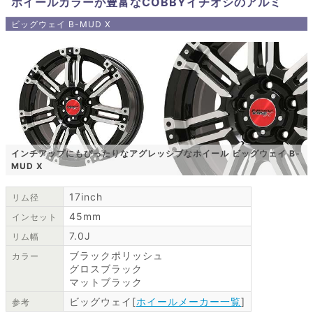
ホイールカラーが豊富なCOBBYイチオシのアルミ
ビッグウェイ B-MUD X
インチアップにもぴったりなアグレッシブなホイール ビッグウェイ B-
MUD X
17inch
リム径
45mm
インセット
7.0J
リム幅
ブラックポリッシュ
カラー
グロスブラック
マットブラック
ビッグウェイ[
ホイールメーカー一覧
]
参考