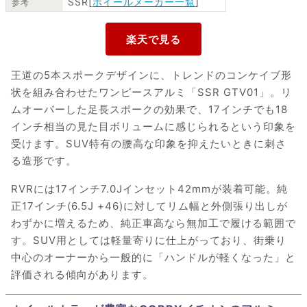
SSR[
ホイールメーカー一覧
]
参考
王道の5本スポークデザインに、トレンドのコンケイブ形
状を組み合わせたワンピースアルミ「SSR GTV01」。リ
ムオーバーした足長スポークの効果で、17インチでも18
インチ相当の見た目ボリュームに感じられるという印象を
受けます。SUV特有の腰高な印象を抑えたいときに刺さ
る造形です。
RVRには17インチ7.0Jインセット42mmが装着可能。純
正17インチ(6.5J +46)に対してリム幅と外側張り出しが
わずかに増えるため、純正車高なら無加工で履ける範囲で
す。SUV用としては軽量寄りに仕上がっており、街乗り
中心のオーナーから一般的に「ハンドルが軽くなった」と
評価される傾向があります。