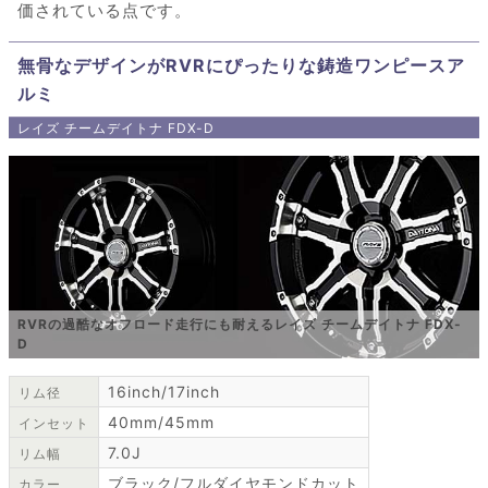
価されている点です。
無骨なデザインがRVRにぴったりな鋳造ワンピースア
ルミ
レイズ チームデイトナ FDX-D
RVRの過酷なオフロード走行にも耐えるレイズ チームデイトナ FDX-
D
16inch/17inch
リム径
40mm/45mm
インセット
7.0J
リム幅
ブラック/フルダイヤモンドカット
カラー