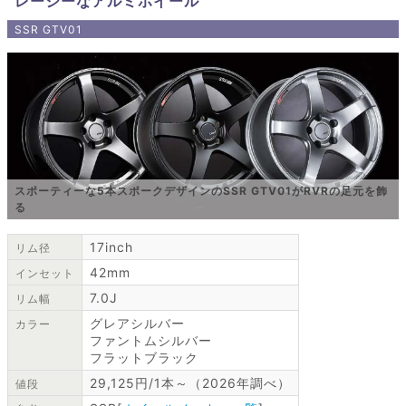
レーシーなアルミホイール
SSR GTV01
スポーティーな5本スポークデザインのSSR GTV01がRVRの足元を飾
る
17inch
リム径
42mm
インセット
7.0J
リム幅
グレアシルバー
カラー
ファントムシルバー
フラットブラック
29,125円/1本～（2026年調べ）
値段