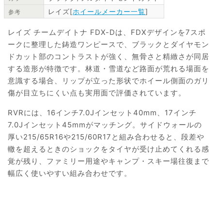
レイズ[
ホイールメーカー一覧
]
参考
レイズ チームデイトナ FDX-Dは、FDXデザインを7スポ
ークに整理した鋳造ワンピースで、ブラックとダイヤモン
ドカット部のコントラストが強く、無骨さと精緻さが同居
する造形が特徴です。林道・雪道など路面が荒れる場面を
意識する場合、リップが立った形状でホイール側面のガリ
傷が目立ちにくい点も実用面で評価されています。
RVRには、16インチ7.0Jインセット40mm、17インチ
7.0Jインセット45mmがマッチング。サイドウォールの
厚い215/65R16や215/60R17と組み合わせると、段差や
轍を超えるときのショックをタイヤが受け止めてくれる感
覚が残り、ファミリー用途やキャンプ・スキー場往復まで
幅広く使いやすい組み合わせです。