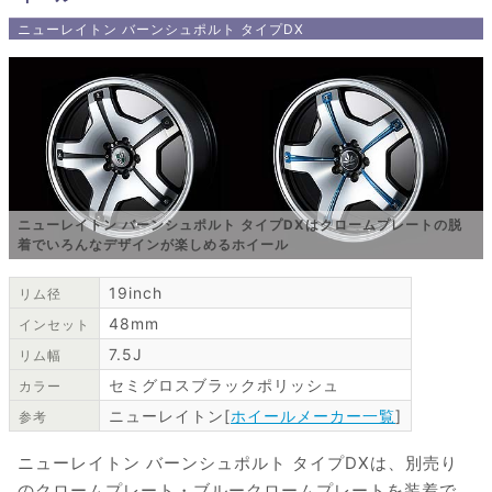
ニューレイトン バーンシュポルト タイプDX
ニューレイトン バーンシュポルト タイプDXはクロームプレートの脱
着でいろんなデザインが楽しめるホイール
19inch
リム径
48mm
インセット
7.5J
リム幅
セミグロスブラックポリッシュ
カラー
ニューレイトン[
ホイールメーカー一覧
]
参考
ニューレイトン バーンシュポルト タイプDXは、別売り
のクロームプレート・ブルークロームプレートを装着で