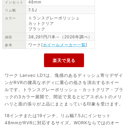
48mm
インセット
7.5J
リム幅
トランスグレーポリッシュ
カラー
カットクリア
ブラック
38,291円/1本～（2026年調べ）
値段
ワーク[
ホイールメーカー一覧
]
参考
ワーク Lanvec LD1は、塊感のあるディッシュ寄りデザイ
ンがRVRの腰高なボディに重心の低さを演出するホイー
ルです。トランスグレーポリッシュ・カットクリア・ブラ
ックの3カラー展開で、間近で見るとピアスボルトのメリ
ハリと面の張りが上品にまとまっている印象を受けます。
18インチまたは19インチ、リム幅7.5Jにインセット
48mmがRVRに対応するサイズ。WORKならではのオー