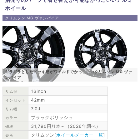
ホイール
クリムソン MG ヴァンパイア
ギラギラとしたメッキ感がワイルドでかっこいいクリムソン MG ヴァ
ンパイア
16inch
リム径
42mm
インセット
7.0J
リム幅
ブラックポリッシュ
カラー
31,790円/1本～（2026年調べ）
値段
クリムソン[
ホイールメーカー一覧
]
参考