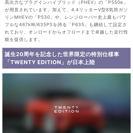
高出力なプラグインハイブリッド（PHEV）の「P550e」
が用意されています。加えて、4.4リッターV型8気筒ガソ
リンMHEVの「P530」や、レンジローバー史上最もパワ
フルな467kW/635PSを誇る「P635」も継続して設定さ
れており、オンロードからオフロードまで卓越した走行性
能を提供します。
誕生20周年を記念した世界限定の特別仕様車
「TWENTY EDITION」が日本上陸