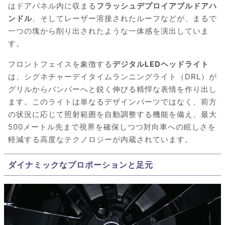
はドアパネル内に収まる
フラッシュデプロイアブルドアハ
ンドル
、そしてレーザー溶接されたルーフなどが、まるで
一つの塊から削り出されたような一体感を演出していま
す。
フロントフェイスを象徴する
デジタルLEDヘッドライト
は、シグネチャーデイタイムランニングライト（DRL）が
グリルからバンパーへと鋭く伸びる精悍な表情を作り出し
ます。このライトは単なるデザインパーツではなく、前方
の状況に応じて照射範囲を自動調整する機能を備え、最大
500メートル先まで視界を確保しつつ対向車への眩しさを
軽減する高度なテクノロジーが内蔵されています。
ダイナミックなプロポーションと足元