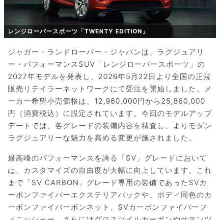
レンジローバースポーツ「TWENTY EDITION」
ジャガー・ランドローバー・ジャパンは、ラグジュアリ
ー・パフォーマンスSUV「レンジローバースポーツ」の
2027年モデルを発表し、2026年5月22日より全国の正規
販売リテイラーネットワークにて受注を開始しました。メ
ーカー希望小売価格は、12,960,000円から25,860,000
円（消費税込）に設定されています。今回のモデルアップ
デートでは、各グレードの装備内容を精査し、よりモダン
ラグジュアリーな魅力を高める変更が施されました。
最高峰のパフォーマンスを誇る「SV」グレードにおいて
は、カスタマイズの自由度が大幅に向上しています。これ
まで「SV CARBON」グレード専用の装備であったSVカ
ーボンファイバーエクステリアパックや、ボディ同色のカ
ーボンファイバーボンネット、SVカーボンファイバーフ
ィニッシャー、さらにはグロスツイルカーボンやサテンツ