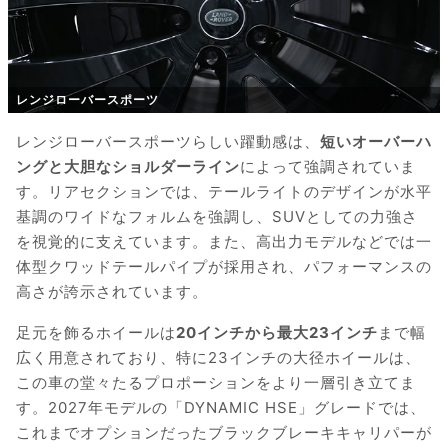
レンジローバースポーツ
レンジローバースポーツらしい躍動感は、
短いオーバーハ
ングと大胆なショルダーライン
によって強調されていま
す。リアセクションでは、テールライトのデザインが水平
基調のワイドなフォルムを強調し、SUVとしての力強さ
を視覚的に支えています。また、高出力モデルなどでは一
体型クワッドテールパイプが採用され、パフォーマンスの
高さが誇示されています。
足元を飾るホイールは
20インチから最大23インチ
まで幅
広く用意されており、特に23インチの大径ホイールは、
この車の堂々たるプロポーションをより一層引き立てま
す。2027年モデルの「DYNAMIC HSE」グレードでは、
これまでオプションだったブラックブレーキキャリパーが