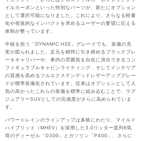
イルカーボンといった特別なパーツが、新たにオプション
として選択可能になりました。これにより、さらなる軽量
化や視覚的なインパクトを求めるユーザーの要望に応える
体制が整っています。
中核を担う「DYNAMIC HSE」グレードでも、装備の充
実が図られました。足元を精悍に引き締めるブラックブレ
ーキキャリパーや、車内の雰囲気を自在に演出できるコン
フィギュラブルキャビンライティング、そしてインテリア
の質感を高めるフルエクステンデッドレザーアップグレー
ドが標準装備化されています。従来はオプションとして人
気の高かったこれらの装備を標準に組み込むことで、ラグ
ジュアリーSUVとしての完成度がさらに高められていま
す。
パワートレインのラインアップは多岐にわたり、マイルド
ハイブリッド（MHEV）を採用した3.0リッター直列6気
筒のディーゼル「D300」とガソリン「P400」、さらに