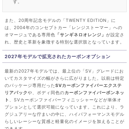
す。
また、20周年記念モデルの「TWENTY EDITION」に
は、2004年のコンセプトカー「レンジストーマー」への
オマージュである専用色
「サンギネロオレンジ」
が設定さ
れ、歴史と革新を象徴する特別な選択肢となっています。
2027年モデルで拡充されたカーボンオプション
最新の2027年モデルでは、最上位の「SV」グレードにお
いてカスタマイズの幅がさらに広がりました。以前は特定
のパッケージ専用だった
SVカーボンファイバーエクステ
リアパック
や、ボディ同色の
カーボンファイバーボンネッ
ト
、SVカーボンファイバーフィニッシャーなどが単体オ
プションとして選択可能になっています。これにより、ラ
グジュアリーな佇まいの中に、ハイパフォーマンスモデル
らしいレーシーな質感と軽量化のイメージを加えることが
できます。