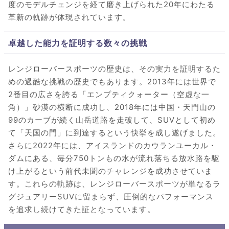
度のモデルチェンジを経て磨き上げられた20年にわたる
革新の軌跡が体現されています。
卓越した能力を証明する数々の挑戦
レンジローバースポーツの歴史は、その実力を証明するた
めの過酷な挑戦の歴史でもあります。2013年には世界で
2番目の広さを誇る「エンプティクォーター（空虚な一
角）」砂漠の横断に成功し、2018年には中国・天門山の
99のカーブが続く山岳道路を走破して、SUVとして初め
て「天国の門」に到達するという快挙を成し遂げました。
さらに2022年には、アイスランドのカウランユーカル・
ダムにある、毎分750トンもの水が流れ落ちる放水路を駆
け上がるという前代未聞のチャレンジを成功させていま
す。これらの軌跡は、レンジローバースポーツが単なるラ
グジュアリーSUVに留まらず、圧倒的なパフォーマンス
を追求し続けてきた証となっています。