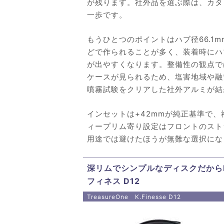
が残ります。社外品を選ぶ際は、カタ
一歩です。
もうひとつのポイントはハブ径66.1
どで作られることが多く、装着時にハ
が出やすくなります。整備性の観点で
ケースが見られるため、塩害地域や融
噴霧試験をクリアした社外アルミが結
インセットは+42mmが純正基準で、
ィープリム寄り設定はフロントのスト
用途では避けたほうが無難な選択にな
深リムでシンプルなディスクだからN
フィネス D12
TreasureOne K.Finesse D12