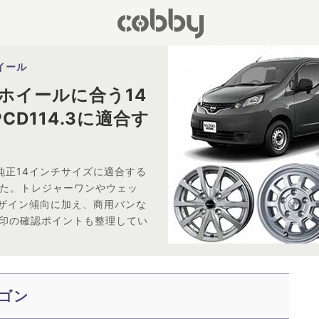
イール
外ホイールに合う14
CD114.3に適合す
、純正14インチサイズに適合する
した。トレジャーワンやウェッ
ザイン傾向に加え、商用バンな
刻印の確認ポイントも整理してい
ワゴン