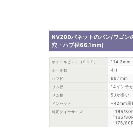
NV200バネットのバン/ワゴン
穴・ハブ径66.1mm)
114.3mm
ホイールピッチ（P.C.D）
4Ｈ
ホール数
66.1mm
ハブ径
14インチ
リム径
5Jが多い
リム幅
+42mm
インセット
「165/80R
純正タイヤサイズ
「165/80
「175/80