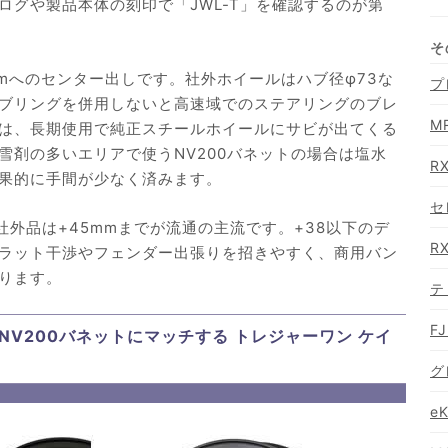
ログや製品本体の刻印で「JWL-T」を確認するのが第
mmへのセンター出しです。社外ホイールはハブ径φ73な
プ
ブリングを併用しないと高速域でのステアリングのブレ
M
は、長期使用で純正スチールホイールにサビが出てくる
雪剤の多いエリアで使うNV200バネットの場合は塩水
R
果的に手間が少なく済みます。
セ
社外品は+45mmまでが流通の主流です。+38以下のデ
R
ラット干渉やフェンダー出張りを招きやすく、商用バン
ります。
テ
F
V200バネットにマッチする トレジャーワン ケイ
グ
e