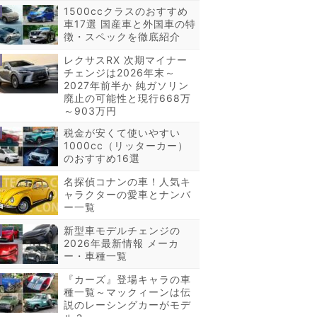
1500ccクラスのおすすめ
車17選 国産車と外国車の特
徴・スペックを徹底紹介
レクサスRX 次期マイナー
チェンジは2026年末～
2027年前半か 純ガソリン
廃止の可能性と現行668万
～903万円
税金が安くて使いやすい
1000cc（リッターカー）
のおすすめ16選
名探偵コナンの車！人気キ
ャラクターの愛車とナンバ
ー一覧
新型車モデルチェンジの
2026年最新情報 メーカ
ー・車種一覧
『カーズ』登場キャラの車
種一覧～マックィーンは伝
説のレーシングカーがモデ