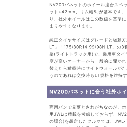
NV200バネットのホイール適合スペック
ット+42mm、リム幅5Jが基本です。
り、社外ホイールはこの数値を基準に+
まりやすくなります。
純正タイヤサイズはグレードと駆動方式で「165
LT」「175/80R14 99/98N 
格(ライトトラック用)で、乗用車タ
度が高いオーナーから一般的に聞かれる
替えたら積載時にサイドウォールがた
うのであれば交換時もLT規格を維持
NV200バネットに合う社外ホ
商用バンで見落とされがちなのが、ホ
用JWLは積載を考慮しておらず、NV2
の場合)を想定したクルマでは、JWL