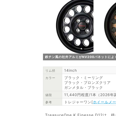
鉄チン風の社外アルミがNV200バネットによくマッチす
14inch
リム径
ブラック・ミーリング
カラー
ブラック・ブロンズクリア
ガンメタル・ブラック
11,440円程度/1本（2026
値段
トレジャーワン[
ホイールメ
参考
TreasureOne K.Finesse