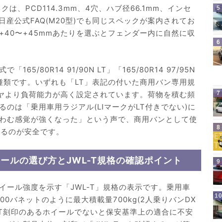
は、PCD114.3mm、4穴、ハブ径66.1mm、インセ
日産公式FAQ(M20型)でも同じスペックが案内されてお
40〜+45mmあたりを選ぶとフェンダー内に自然に収
/80R14 91/90N LT」「165/80R14 97/95N
LT」の3種類です。いずれも「LT」表記の付いた商用バン専用規
イヤより負荷能力が高く設定されています。荷物を積む頻
のは「乗用車用ラジアル(LIマークがLT付きでない)に
わむ感覚が強くなった」という声で、商用バンとして使
するのが安全です。
イールの選び方とJWL-T規格の確認ポイント
イール強度を示す「JWL-T」規格の表示です。乗用車
00バネットのように最大積載量700kg(2人乗りバンDX
-T刻印のあるホイールでないと保安基準上の適合に不安