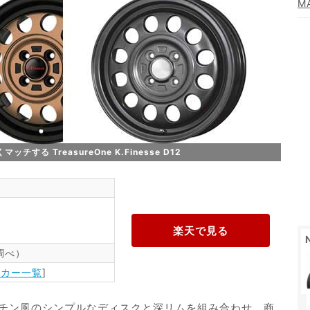
M
る TreasureOne K.Finesse D12
年調べ）
ーカー一覧
]
 D12は、鉄チン風のシンプルなディスクと深リムを組み合わせ、商