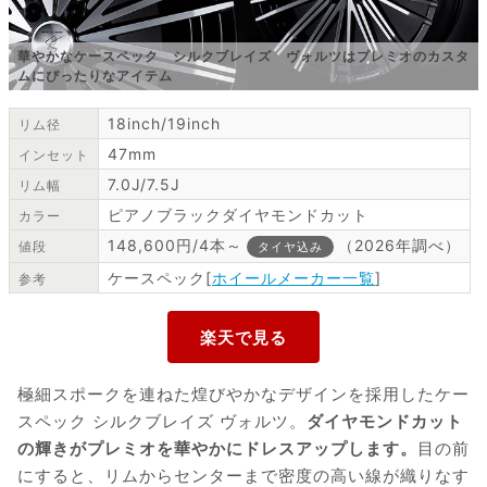
華やかなケースペック シルクブレイズ ヴォルツはプレミオのカスタ
ムにぴったりなアイテム
18inch/19inch
リム径
47mm
インセット
7.0J/7.5J
リム幅
ピアノブラックダイヤモンドカット
カラー
148,600円/4本～
（2026年調べ）
値段
タイヤ込み
ケースペック[
ホイールメーカー一覧
]
参考
極細スポークを連ねた煌びやかなデザインを採用したケー
スペック シルクブレイズ ヴォルツ。
ダイヤモンドカット
の輝きがプレミオを華やかにドレスアップします。
目の前
にすると、リムからセンターまで密度の高い線が織りなす