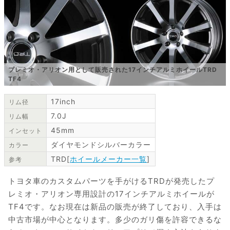
プレミオ・アリオン用として販売された17インチアルミホイールTRD
TF4
17inch
リム径
7.0J
リム幅
45mm
インセット
ダイヤモンドシルバーカラー
カラー
TRD[
ホイールメーカー一覧
]
参考
トヨタ車のカスタムパーツを手がけるTRDが発売したプ
レミオ・アリオン専用設計の17インチアルミホイールが
TF4です。なお現在は新品の販売が終了しており、入手は
中古市場が中心となります。多少のガリ傷を許容できるな