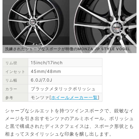
洗練されたシャープなスポークが特徴のMONZA JP STYLE VOGEL
15inch/17inch
リム径
45mm/48mm
インセット
6.0J/7.0J
リム幅
ブラックメタリックポリッシュ
カラー
モンツァ[
ホイールメーカー一覧
]
参考
シャープなシルエットを持つツインスポークで、鋭敏なイ
メージを引き出すモンツァのアルミホイール。ポリッシュ
と黒で構成されたディスクフェイスは、スポーク形状とも
相まってスタイリッシュな印象を醸し出します。