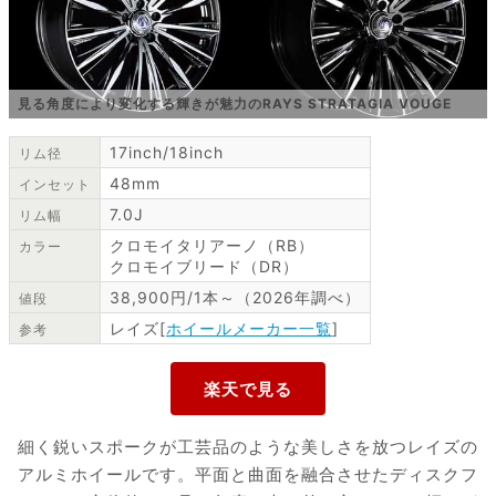
見る角度により変化する輝きが魅力のRAYS STRATAGIA VOUGE
17inch/18inch
リム径
48mm
インセット
7.0J
リム幅
クロモイタリアーノ（RB）
カラー
クロモイブリード（DR）
38,900円/1本～（2026年調べ）
値段
レイズ[
ホイールメーカー一覧
]
参考
細く鋭いスポークが工芸品のような美しさを放つレイズの
アルミホイールです。平面と曲面を融合させたディスクフ