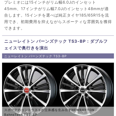
プレミオには15インチがリム幅6.0Jのインセット
45mm、17インチがリム幅7.0Jのインセット48mmが適
合します。15インチを選べば純正タイヤ185/65R15を流
用でき、初期費用を抑えながらスポーティな雰囲気を獲得
できます。
ニューレイトン バーンズテック TS3-BP：ダブルフ
ェイスで奥行きを演出
ニューレイトン バーンズテック TS3-BP
スポークのコントラストが立体感を生み出すNEWRAYTON
BahnsTech TS3-BP