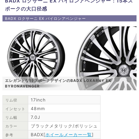
BADX ロクサーニ EX バイロンアベンジャー：15本ス
ポークの大口径感
BADX ロクサーニ EX バイロンアベンジャー
エレガントな15スポークデザインのBADX LOXARNY EX
BYRONAVENGER
17inch
リム径
48mm
インセット
7.0J
リム幅
ブラックメタリック/ポリッシュ
カラー
BADX[
ホイールメーカー一覧
]
参考