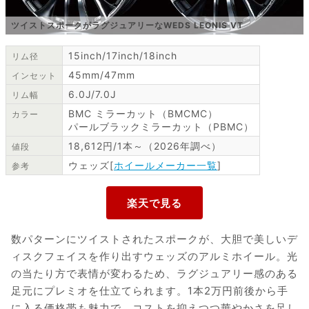
ツイストスポークがラグジュアリーなWEDS LEONIS VT
15inch/17inch/18inch
リム径
45mm/47mm
インセット
6.0J/7.0J
リム幅
BMC ミラーカット（BMCMC）
カラー
パールブラックミラーカット（PBMC）
18,612円/1本～（2026年調べ）
値段
ウェッズ[
ホイールメーカー一覧
]
参考
数パターンにツイストされたスポークが、大胆で美しいデ
ィスクフェイスを作り出すウェッズのアルミホイール。光
の当たり方で表情が変わるため、ラグジュアリー感のある
足元にプレミオを仕立てられます。1本2万円前後から手
に入る価格帯も魅力で、コストを抑えつつ華やかさを足し