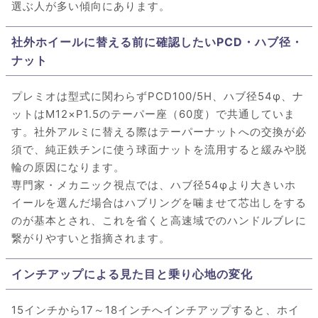
選ぶ人が多い傾向にあります。
社外ホイールに替える前に確認したいPCD・ハブ径・
ナット
プレミオは型式に関わらずPCD100/5H、ハブ径54φ、ナ
ットはM12×P1.5のテーパー座（60度）で共通していま
す。社外アルミに替える際はテーパーナットへの交換が必
須で、純正鉄チンに使う球面ナットを流用すると緩みや脱
輪の原因になります。
専門家・メカニック視点では、ハブ径54φより大きいホ
イールを選んだ場合はハブリングを噛ませて芯出しをする
のが基本とされ、これを省くと高速域でのハンドルブレに
繋がりやすいと指摘されます。
インチアップによる見た目と乗り心地の変化
15インチから17～18インチへインチアップすると、ホイ