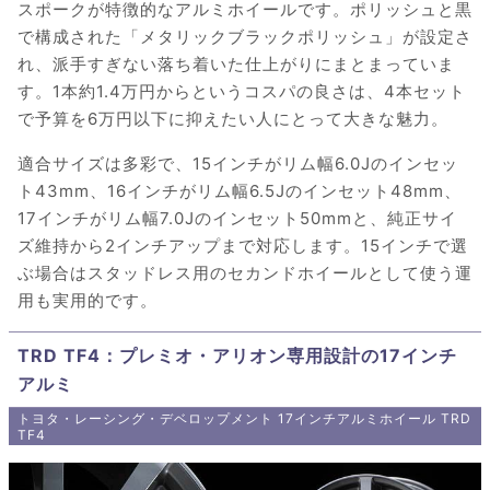
スポークが特徴的なアルミホイールです。ポリッシュと黒
で構成された「メタリックブラックポリッシュ」が設定さ
れ、派手すぎない落ち着いた仕上がりにまとまっていま
す。1本約1.4万円からというコスパの良さは、4本セット
で予算を6万円以下に抑えたい人にとって大きな魅力。
適合サイズは多彩で、15インチがリム幅6.0Jのインセッ
ト43mm、16インチがリム幅6.5Jのインセット48mm、
17インチがリム幅7.0Jのインセット50mmと、純正サイ
ズ維持から2インチアップまで対応します。15インチで選
ぶ場合はスタッドレス用のセカンドホイールとして使う運
用も実用的です。
TRD TF4：プレミオ・アリオン専用設計の17インチ
アルミ
トヨタ・レーシング・デベロップメント 17インチアルミホイール TRD
TF4