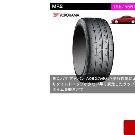
ヨコハマ アドバン A052の優れた走行性能に
りタイムドロップが少ない早く安定したラップ
タイムを叩きだす