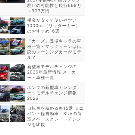
廃止の可能性と現行668万
～903万円
税金が安くて使いやすい
1000cc（リッターカー）
のおすすめ16選
『カーズ』登場キャラの車
種一覧～マックィーンは伝
説のレーシングカーがモデ
ル？
新型車モデルチェンジの
2026年最新情報 メーカ
ー・車種一覧
ホンダの新型車カレンダ
ー・モデルチェンジ情報
2026
自転車を積める車15選 ミニ
バン・軽自動車・SUVの荷
室スペースとシートアレン
ジを比較