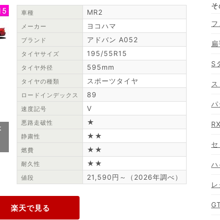
MR2
車種
フ
ヨコハマ
メーカー
アドバン A052
ブランド
扁
195/55R15
タイヤサイズ
S
595mm
タイヤ外径
スポーツタイヤ
タイヤの種類
ス
89
ロードインデックス
パ
V
速度記号
★
悪路走破性
R
よ
★★
静粛性
セ
★★
燃費
★★
耐久性
ハ
21,590円～（2026年調べ）
値段
レ
G