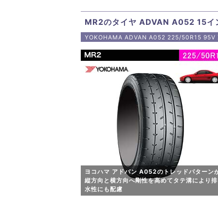
MR2のタイヤ ADVAN A052 15
YOKOHAMA ADVAN A052 225/50R15 95
ヨコハマ アドバン A052のトレッドパターン
縦方向と横方向へ剛性を高めてタテ溝により排
水性にも配慮