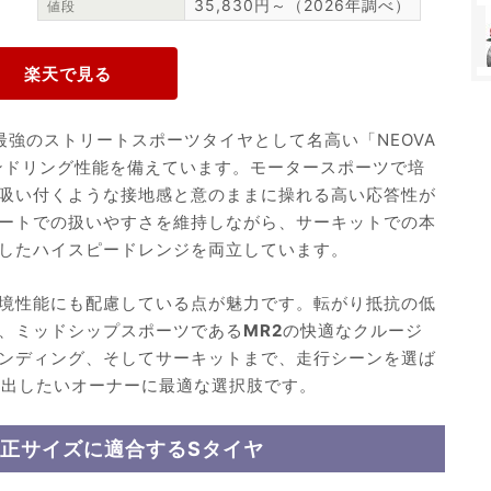
35,830円～（2026年調べ）
値段
最強のストリートスポーツタイヤとして名高い「NEOVA
ハンドリング性能を備えています。モータースポーツで培
吸い付くような接地感と意のままに操れる高い応答性が
ートでの扱いやすさを維持しながら、サーキットでの本
したハイスピードレンジを両立しています。
境性能にも配慮している点が魅力です。転がり抵抗の低
、ミッドシップスポーツである
MR2
の快適なクルージ
ンディング、そしてサーキットまで、走行シーンを選ば
き出したいオーナーに最適な選択肢です。
純正サイズに適合するSタイヤ