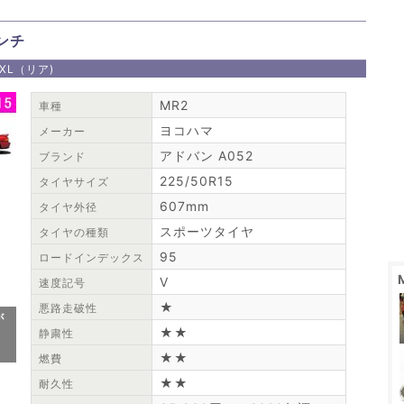
インチ
V XL（リア)
MR2
車種
ヨコハマ
メーカー
アドバン A052
ブランド
225/50R15
タイヤサイズ
607mm
タイヤ外径
スポーツタイヤ
タイヤの種類
95
ロードインデックス
V
速度記号
★
悪路走破性
が
★★
静粛性
★★
燃費
★★
耐久性