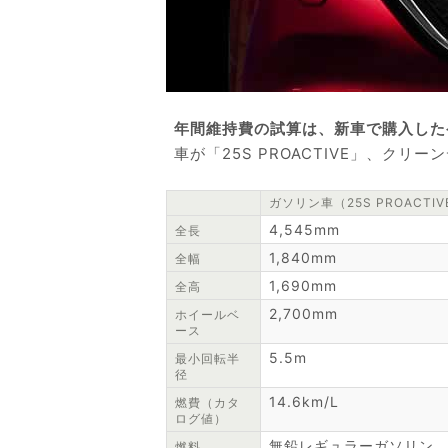
年間維持費の試算は、新車で購入した
車が「25S PROACTIVE」、クリー
ガソリン車（25S PROACTIV
4,545mm
全長
1,840mm
全幅
1,690mm
全高
2,700mm
ホイールベ
ース
5.5m
最小回転半
径
14.6km/L
燃費（カタ
ログ値）
無鉛レギュラーガソリン
燃料