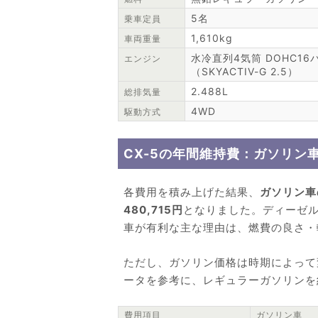
5名
乗車定員
1,610kg
車両重量
水冷直列4気筒 DOHC16
エンジン
（SKYACTIV-G 2.5）
2.488L
総排気量
4WD
駆動方式
CX-5の年間維持費：ガソリン
各費用を積み上げた結果、
ガソリン車
480,715円
となりました。ディーゼ
車が有利な主な理由は、燃費の良さ・
ただし、ガソリン価格は時期によって
ータを参考に、レギュラーガソリンを約1
費用項目
ガソリン車