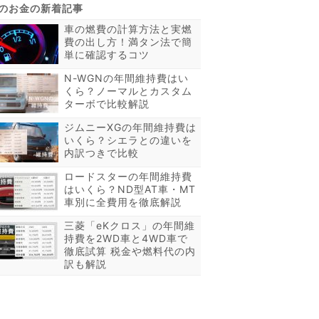
車の燃費の計算方法と実燃
費の出し方！満タン法で簡
単に確認するコツ
N-WGNの年間維持費はい
くら？ノーマルとカスタム
ターボで比較解説
ジムニーXGの年間維持費は
いくら？シエラとの違いを
内訳つきで比較
ロードスターの年間維持費
はいくら？ND型AT車・MT
車別に全費用を徹底解説
三菱「eKクロス」の年間維
持費を2WD車と4WD車で
徹底試算 税金や燃料代の内
訳も解説