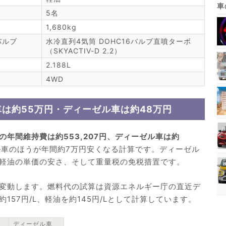
5名
1,680kg
バルブ
水冷直列4気筒 DOHC16バルブ直噴ターボ
（SKYACTIV-D 2.2）
2.188L
4WD
車は約55万円・ディーゼル車は約48万円
の年間維持費は約553,207円、ディーゼル車は約
ル車のほうが年間約7万円安くなる計算です。ディーゼル
軽油の単価の安さ、そして重量税の免税措置です。
変動します。燃料代の試算は資源エネルギー庁の直近デ
57円/L、軽油を約145円/Lとして計算しています。
ディーゼル車