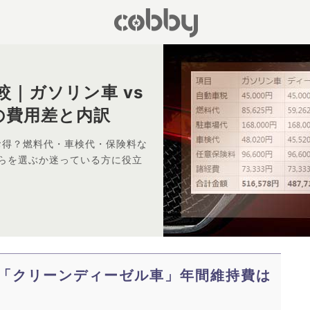
較｜ガソリン車 vs
の費用差と内訳
お得？燃料代・車検代・保険料な
らを選ぶか迷っている方に役立
S「クリーンディーゼル車」年間維持費は