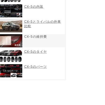
CX-5の内装
CX-5とライバルの外車
比較
CX-5の維持費
CX-5のタイヤ
CX-5のパーツ