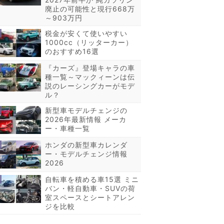
廃止の可能性と現行668万
～903万円
税金が安くて使いやすい
1000cc（リッターカー）
のおすすめ16選
『カーズ』登場キャラの車
種一覧～マックィーンは伝
説のレーシングカーがモデ
ル？
新型車モデルチェンジの
2026年最新情報 メーカ
ー・車種一覧
ホンダの新型車カレンダ
ー・モデルチェンジ情報
2026
自転車を積める車15選 ミニ
バン・軽自動車・SUVの荷
室スペースとシートアレン
ジを比較