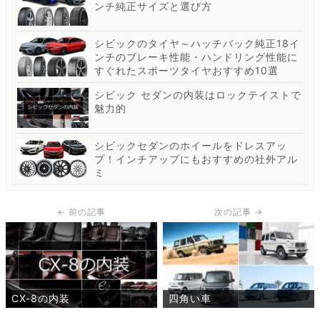
ンチ純正サイズと選び方
シビックのタイヤ～ハッチバック純正18イ
ンチのブレーキ性能・ハンドリング性能に
すぐれたスポーツタイヤおすすめ10選
シビック セダンの内装はロックテイストで
魅力的
シビックセダンのホイールをドレスアッ
プ！インチアップにもおすすめの社外アル
ミ
CX-8の内装
四角い車