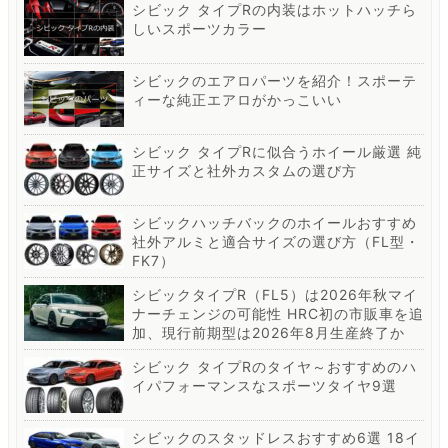
シビック タイプRの内装はホットハッチら
しいスポーツカラー
シビックのエアロパーツを紹介！スポーテ
ィーな純正エアロがかっこいい
シビック タイプRに似合うホイール厳選 純
正サイズと社外カスタムの選び方
シビックハッチバックのホイールおすすめ
社外アルミと適合サイズの選び方（FL型・
FK7）
シビックタイプR（FL5）は2026年秋マイ
ナーチェンジの可能性 HRC初の市販車を追
加、現行前期型は2026年8月生産終了か
シビック タイプRのタイヤ～おすすめのハ
イパフォーマンスなスポーツタイヤ9選
シビックのスタッドレスおすすめ6選 18イ