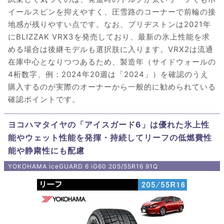
イールスピンを抑えやすく、圧雪路のコーナーで前輪の接
地感が残りやすい点です。なお、ブリヂストンは2021年
にBLIZZAK VRX3を発売しており、最新の氷上性能を求
める場合は後継モデルも選択肢に入ります。VRX2は流通
在庫中心となりつつあるため、製造年（サイドウォールの
4桁数字、例：2024年20週は「2024」）を確認のうえ
購入するのが実際のオーナーから一般的に勧められている
確認ポイントです。
ヨコハマタイヤの「アイスガード6」は優れた氷上性
能やウェット性能を発揮・持続してリーフの低燃費性
能や静粛性にも配慮
YOKOHAMA iceGUARD 6 iG60 205/55R16 91Q