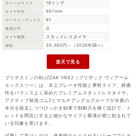
18インチ
ホイールサイズ
667mm
タイヤ外径
91
ロードインデックス
Q
速度記号
スタッドレスタイヤ
タイヤ種類
39,380円～（2026年調べ）
値段
ブリヂストンのBLIZZAK VRX2（ブリザック ヴィアール
エックスツー）は、氷上ブレーキ性能と摩耗ライフ、静粛
性をバランスよく高めたプレミアムスタッドレスタイヤ。
アクティブ発泡ゴム2とマルチアングルグルーブが氷膜の
水分を除去しつつひっかき効果で制動力を稼ぐ設計で、ト
レッドを間近にすると細かなサイプと横溝が密に刻まれて
いる印象を受けます。
試乗して気づくのは、発進時のトルクが太いリーフでもホ