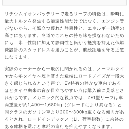
リチウムイオンバッテリーで走るリーフの特徴は、瞬時に
最大トルクを発生する加速性能だけではなく、エンジン音
がないからこそ際立つ優れた静粛性と、エネルギー効率の
高さにあります。冬道でこれらの持ち味を損なわないため
にも、氷上性能に加えて静粛性と転がり抵抗を抑えた低燃
費設計のスタッドレスを選ぶことが、航続距離を守る近道
になります。
実際のオーナーから一般的に聞かれるのは、ノーマルタイ
ヤから冬タイヤへ履き替えた途端にロードノイズが一段大
きく感じられるという声で、EV特有の静かな車内である
ほどタイヤ由来の音が目立ちやすい点は購入前に見落とさ
れがちです。メカニック的な視点では、ZE1型リーフは車
両重量が約1,490〜1,680kg（グレードにより異なる）と
同クラスのガソリン車より200〜300kg重くなる傾向があ
るとされ、ロードインデックス（LI、荷重指数）に余裕の
ある銘柄を選ぶと摩耗の進行を抑えやすくなります。