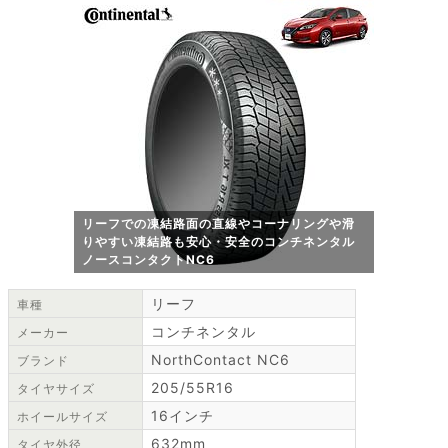
リーフでの凍結路面の直線やコーナリングや滑
りやすい凍結路も安心・安全のコンチネンタル
ノースコンタクトNC6
リーフ
車種
コンチネンタル
メーカー
NorthContact NC6
ブランド
205/55R16
タイヤサイズ
16インチ
ホイールサイズ
632mm
タイヤ外径