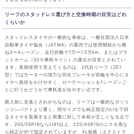
リーフのスタッドレス選び方と交換時期の目安はどれ
くらいか
スタッドレスタイヤの一般的な寿命は、一般社団法人日本
自動車タイヤ協会（JATMA）の案内では使用開始から概
ね3〜4シーズン、走行距離で1万〜1.5万km、またはプラ
ットホーム（50％摩耗サイン）の露出が目安とされてい
ます。長期使用で見えてくるのは、2代目リーフ（ZE1
型）ではモーターの強力な回生ブレーキが前輪を中心にタ
イヤへ負担をかけやすく、ローテーションを1シーズンご
とに行うかどうかで摩耗差が出やすい点です。
購入前に見落とされがちなのは、リーフは一般的なガソリ
ンコンパクトより重く、同サイズでも純正指定のLIを下回
るタイヤを装着すると荷重に対して余裕が乏しくなる点で
す。205/55R16ならLI91以上、225/45R18のニスモ系な
ら純正が91で指定されていますが、XL規格（エクストラ