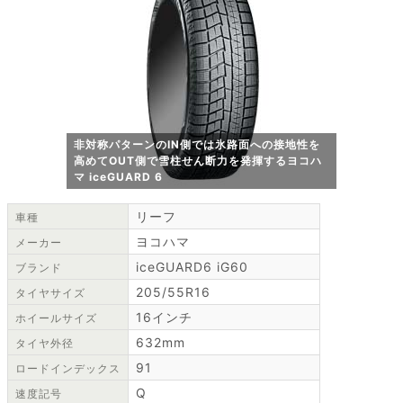
非対称パターンのIN側では氷路面への接地性を
高めてOUT側で雪柱せん断力を発揮するヨコハ
マ iceGUARD 6
リーフ
車種
ヨコハマ
メーカー
iceGUARD6 iG60
ブランド
205/55R16
タイヤサイズ
16インチ
ホイールサイズ
632mm
タイヤ外径
91
ロードインデックス
Q
速度記号