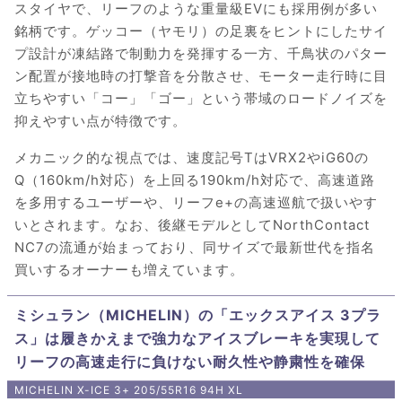
スタイヤで、リーフのような重量級EVにも採用例が多い
銘柄です。ゲッコー（ヤモリ）の足裏をヒントにしたサイ
プ設計が凍結路で制動力を発揮する一方、千鳥状のパター
ン配置が接地時の打撃音を分散させ、モーター走行時に目
立ちやすい「コー」「ゴー」という帯域のロードノイズを
抑えやすい点が特徴です。
メカニック的な視点では、速度記号TはVRX2やiG60の
Q（160km/h対応）を上回る190km/h対応で、高速道路
を多用するユーザーや、リーフe+の高速巡航で扱いやす
いとされます。なお、後継モデルとしてNorthContact
NC7の流通が始まっており、同サイズで最新世代を指名
買いするオーナーも増えています。
ミシュラン（MICHELIN）の「エックスアイス 3プラ
ス」は履きかえまで強力なアイスブレーキを実現して
リーフの高速走行に負けない耐久性や静粛性を確保
MICHELIN X-ICE 3+ 205/55R16 94H XL