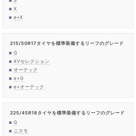
S
X
e+X
215/50R17タイヤを標準装備するリーフのグレード
G
XVセレクション
オーテック
e+G
e+オーテック
225/45R18タイヤを標準装備するリーフのグレード
G
ニスモ