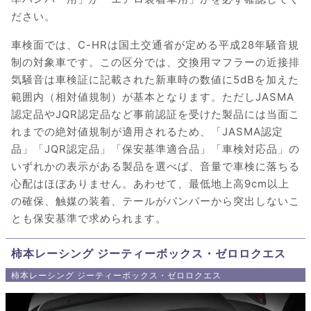
ださい。
車検面では、C-HRは国土交通省が定める平成28年騒音規
制の対象車です。この区分では、交換用マフラーの近接排
気騒音は車検証に記載された新車時の数値に5dBを加えた
範囲内（相対値規制）が基本となります。ただしJASMA
認定品やJQR認定品など事前認証を受けた製品には当面こ
れまでの絶対値規制が適用されるため、「JASMA認定
品」「JQR認定品」「保安基準適合品」「車検対応品」の
いずれかの表示がある製品を選べば、音量で車検に落ちる
心配はほぼありません。あわせて、最低地上高9cm以上
の確保、触媒の装着、テールがバンパーから突出しないこ
とも保安基準で求められます。
柿本レーシング ジーティーボックス・ゼロロクエス
柿本レーシング ジーティーボックス・ゼロロクエス