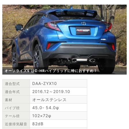
オーソライズS はC-HRハイブリッドに特におすすめ！
DAA-ZYX10
適合型式
2016.12～2019.10
適合年式
オールステンレス
素材
45.0- 54.0φ
パイプ径
102×72φ
テール径
82dB
近接排気騒音