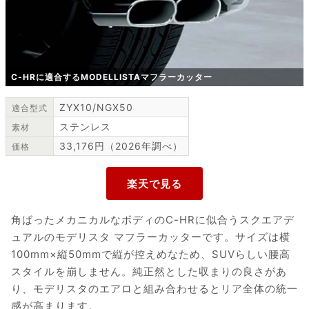
C-HRに適合するMODELLISTAマフラーカッター
ZYX10/NGX50
適合型式
ステンレス
素材
33,176円（2026年調べ）
価格
角ばったメカニカルなボディのC-HRに似合うスクエアデ
ュアルのモデリスタ マフラーカッターです。サイズは横
100mm×縦50mmで縦が控えめなため、SUVらしい腰高
スタイルを崩しません。純正然とした収まりの良さがあ
り、モデリスタのエアロと組み合わせるとリア全体の統一
感が高まります。