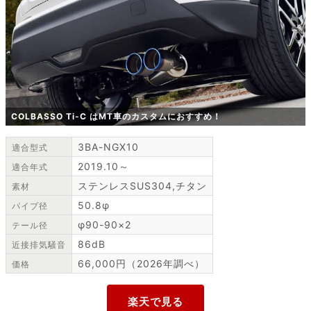
COLBASSO Ti-C はMT車のカスタムにおすすめ！
3BA-NGX10
適合型式
2019.10～
適合年式
ステンレスSUS304,チタン
素材
50.8φ
パイプ径
φ90-90×2
テール径
86dB
近接排気騒音
66,000円（2026年調べ）
価格