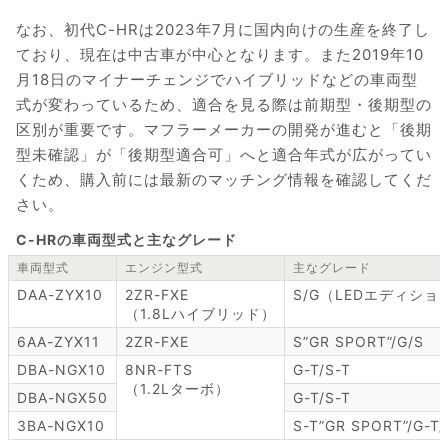
なお、初代C-HRは2023年7月に国内向けの生産を終了し
ており、現在は中古車が中心となります。また2019年10
月18日のマイナーチェンジでハイブリッドなどの車両型
式が変わっているため、適合を見る際は前期型・後期型の
区別が重要です。マフラーメーカーの開発が進むと「後期
型未確認」が「後期型適合可」へと適合年式が広がってい
くため、購入前には最新のマッチング情報を確認してくだ
さい。
C-HRの車両型式と主なグレード
車両型式
エンジン型式
主なグレード
DAA-ZYX10
2ZR-FXE
S/G（LEDエディショ
（1.8Lハイブリッド）
6AA-ZYX11
2ZR-FXE
S”GR SPORT”/G/S
DBA-NGX10
8NR-FTS
G-T/S-T
（1.2Lターボ）
DBA-NGX50
G-T/S-T
3BA-NGX10
S-T”GR SPORT”/G-T/