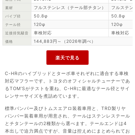
フルステンレス（テール部チタン）
フルステン
素材
50.8φ
50.8φ
パイプ径
120φ
120φ
テール径
車検対応
車検対応
近接排気騒音
144,883円～（2026年調べ）
価格
C-HRのハイブリッドとターボ車それぞれに適合する車検
対応マフラーです。トヨタのオフィシャルチューナーであ
るTOM’Sがテストを重ね、C-HRに最適なテール径とサイ
レンサーサイズを煮詰めています。
標準バンパー及びトムスエアロ装着車用と、TRD製リヤ
バンパー装着車用が用意され、テールはステンレステール
とチタンテールの2種類から選べます。テールエンドは4
本出しで迫力満点ですが、音量は控えめにまとめられてお