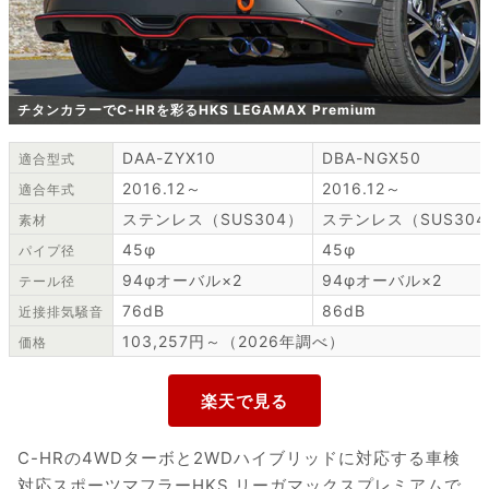
チタンカラーでC-HRを彩るHKS LEGAMAX Premium
DAA-ZYX10
DBA-NGX50
適合型式
2016.12～
2016.12～
適合年式
ステンレス（SUS304）
ステンレス（SUS30
素材
45φ
45φ
パイプ径
94φオーバル×2
94φオーバル×2
テール径
76dB
86dB
近接排気騒音
103,257円～（2026年調べ）
価格
C-HRの4WDターボと2WDハイブリッドに対応する車検
対応スポーツマフラーHKS リーガマックスプレミアムで