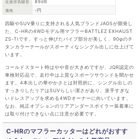
89dB
近接排気騒音
-円
価格
四駆やSUV乗りに支持される人気ブランドJAOSが開発し
た、C-HRの4WDモデル用マフラーBATTLEZ EXHAUST
ZS-Tiです。すっと伸びたパイプ部分が美しく、90φのチ
タンカラーテールがスポーティなシングル出しに仕上げて
います。
コールドスタート時はやや音が大きめですが、JQR認定の
車検対応品で、走行中は上質なスポーツサウンドを聞かせ
ます。4本出しの華やかさとは対照的に、シングル出しの
すっきりしたリアはSUVらしい潔さがあり、派手すぎな
いドレスアップを求める4WDオーナーに向いています。
なお、純正オプションのリアアンダースポイラー装着車に
は取り付けできない点に注意が必要です。
C-HRのマフラーカッターはどれがおすす