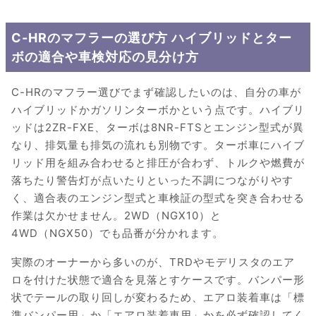
C-HRのマフラーの選び方 ハイブリッドとター
ボの適合や車検対応の見分け方
C-HRのマフラー選びでまず確認したいのは、自分の車が
ハイブリッドかガソリンターボかという点です。ハイブリ
ッドは2ZR-FXE、ターボは8NR-FTSとエンジン型式が異
なり、排気量も排気の流れも別物です。ターボ車にハイブ
リッド用を組み合わせると排圧が合わず、トルクや燃費が
落ちたり警告灯が点いたりといった不調につながりやす
く、適合表のエンジン型式と車検証の型式を突き合わせる
作業は欠かせません。2WD（NGX10）と
4WD（NGX50）でも品番が分かれます。
実際のオーナーから多いのが、TRDやモデリスタのエア
ロを付けた状態で適合を見落とすケースです。バンパー形
状でテールの取り回しが変わるため、エアロ装着車は「標
準バンパー用」か「エアロ装着車用」かを必ず確認してく