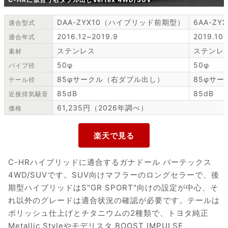
DAA-ZYX10（ハイブリッド前期型）
6AA-Z
適合型式
2016.12~2019.9
2019.10
適合年式
ステンレス
ステンレ
素材
50φ
50φ
パイプ径
85φサークル（右ダブル出し）
85φサ
テール径
85dB
85dB
近接排気騒音
61,235円（2026年調べ）
価格
C-HRハイブリッドに適合するガナドール バーテックス
4WD/SUVです。SUV向けマフラーのロングセラーで、後
期型ハイブリッドはS"GR SPORT"向けの設定が中心、そ
れ以外のグレードは適合状況の確認が必要です。テールは
ポリッシュ仕上げとチタニウムの2種類で、トヨタ純正
Metallic Styleやモデリスタ BOOST IMPULSE