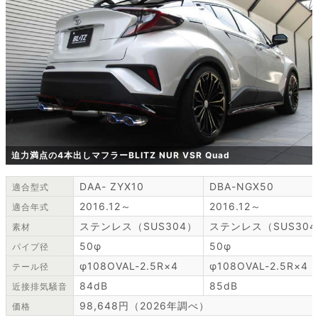
迫力満点の4本出しマフラーBLITZ NUR VSR Quad
DAA- ZYX10
DBA-NGX50
適合型式
2016.12～
2016.12～
適合年式
ステンレス（SUS304）
ステンレス（SUS30
素材
50φ
50φ
パイプ径
φ108OVAL-2.5R×4
φ108OVAL-2.5R×4
テール径
84dB
85dB
近接排気騒音
98,648円（2026年調べ）
価格