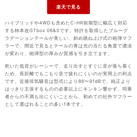
ハイブリッドや4WDも含めたC-HR前期型に幅広く対応
する柿本改GTbox 06&Sです。特許を取得したブルーグ
ラデーションテールが美しい、斜め跳ね上げ式の砲弾マフ
ラーで、間近で見るとテールの青は光の当たる角度で濃淡
が変わり、砲弾型の厚みが質感を引き立てます。
乾いた低音がレーシーで、走り出すとすぐに音が落ち着く
ため、長距離でもこもり音で疲れにくいのが実用上の利点
です。近接排気騒音は型式により86〜91dBで、純正より
はっきり主張するものの必要以上にキンキン響かず、同乗
者からの不満も出にくいことから、初めての社外マフラー
として選ばれることの多い1本です。