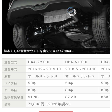
柿本らしい低音サウンドを奏でるGTbox 06&S
DAA-ZYX10
DBA-NGX10
DBA-
適合型式
2016.12～2019.10
2018.5～2019.10
2016.
適合年式
オールステンレス
オールステンレス
オー
素材
50φ
50φ
50φ
パイプ径
80φ
80φ
80φ
テール径
91 dB
87 dB
86dB
近接排気騒音
71,808円（2026年調べ）
価格