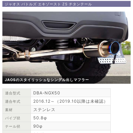
ジャオス バトルズ エキゾースト ZS チタンテール
JAOSのスタイリッシュなシングル出しマフラー
DBA-NGX50
適合型式
2016.12～（2019.10以降は未確認）
適合年式
ステンレス
素材
50.8φ
パイプ径
90φ
テール径