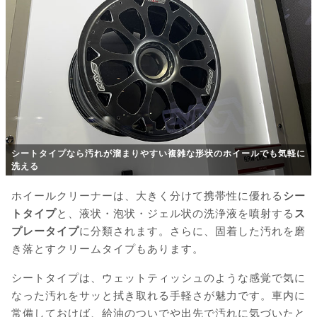
シートタイプなら汚れが溜まりやすい複雑な形状のホイールでも気軽に
洗える
ホイールクリーナーは、大きく分けて携帯性に優れる
シー
トタイプ
と、液状・泡状・ジェル状の洗浄液を噴射する
ス
プレータイプ
に分類されます。さらに、固着した汚れを磨
き落とすクリームタイプもあります。
シートタイプは、ウェットティッシュのような感覚で気に
なった汚れをサッと拭き取れる手軽さが魅力です。車内に
常備しておけば、給油のついでや出先で汚れに気づいたと