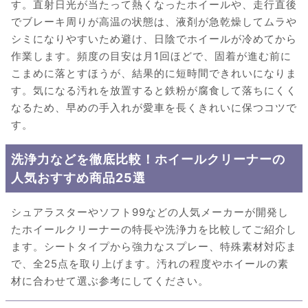
す。直射日光が当たって熱くなったホイールや、走行直後
でブレーキ周りが高温の状態は、液剤が急乾燥してムラや
シミになりやすいため避け、日陰でホイールが冷めてから
作業します。頻度の目安は月1回ほどで、固着が進む前に
こまめに落とすほうが、結果的に短時間できれいになりま
す。気になる汚れを放置すると鉄粉が腐食して落ちにくく
なるため、早めの手入れが愛車を長くきれいに保つコツで
す。
洗浄力などを徹底比較！ホイールクリーナーの
人気おすすめ商品25選
シュアラスターやソフト99などの人気メーカーが開発し
たホイールクリーナーの特長や洗浄力を比較してご紹介し
ます。シートタイプから強力なスプレー、特殊素材対応ま
で、全25点を取り上げます。汚れの程度やホイールの素
材に合わせて選ぶ参考にしてください。