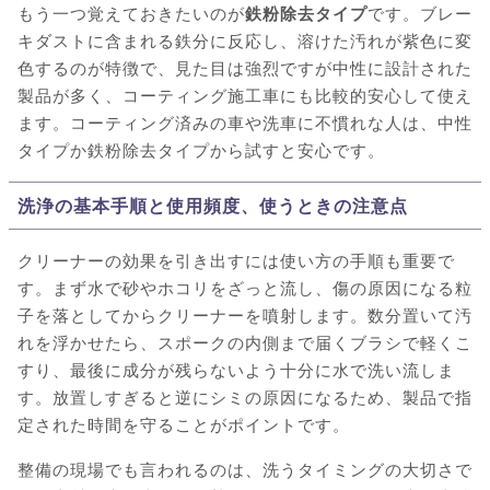
もう一つ覚えておきたいのが
鉄粉除去タイプ
です。ブレー
キダストに含まれる鉄分に反応し、溶けた汚れが紫色に変
色するのが特徴で、見た目は強烈ですが中性に設計された
製品が多く、コーティング施工車にも比較的安心して使え
ます。コーティング済みの車や洗車に不慣れな人は、中性
タイプか鉄粉除去タイプから試すと安心です。
洗浄の基本手順と使用頻度、使うときの注意点
クリーナーの効果を引き出すには使い方の手順も重要で
す。まず水で砂やホコリをざっと流し、傷の原因になる粒
子を落としてからクリーナーを噴射します。数分置いて汚
れを浮かせたら、スポークの内側まで届くブラシで軽くこ
すり、最後に成分が残らないよう十分に水で洗い流しま
す。放置しすぎると逆にシミの原因になるため、製品で指
定された時間を守ることがポイントです。
整備の現場でも言われるのは、洗うタイミングの大切さで