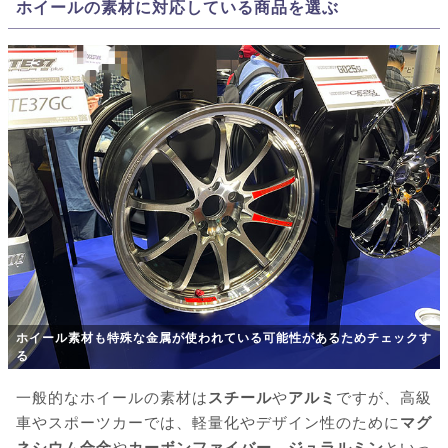
ホイールの素材に対応している商品を選ぶ
ホイール素材も特殊な金属が使われている可能性があるためチェックす
る
一般的なホイールの素材は
スチール
や
アルミ
ですが、高級
車やスポーツカーでは、軽量化やデザイン性のために
マグ
ネシウム合金
や
カーボンファイバー
、
ジュラルミン
といっ