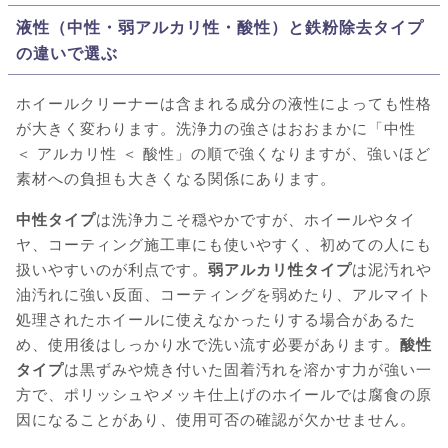
液性（中性・弱アルカリ性・酸性）と鉄粉除去タイプ
の違いで選ぶ
ホイールクリーナーは含まれる成分の液性によっても性格
が大きく変わります。洗浄力の強さはおおまかに「中性
＜ アルカリ性 ＜ 酸性」の順で強くなりますが、強いほど
素材への負担も大きくなる関係にあります。
中性タイプ
は洗浄力こそ穏やかですが、ホイールやタイ
ヤ、コーティング施工車にも使いやすく、初めての人にも
扱いやすいのが利点です。
弱アルカリ性タイプ
は泥汚れや
油汚れに強い反面、コーティングを弱めたり、アルマイト
処理されたホイールに使えなかったりする場合があるた
め、使用後はしっかり水で洗い流す必要があります。
酸性
タイプ
は黒ずみや焼き付いた固着汚れを溶かす力が強い一
方で、ポリッシュやメッキ仕上げのホイールでは腐食の原
因になることがあり、使用可否の確認が欠かせません。