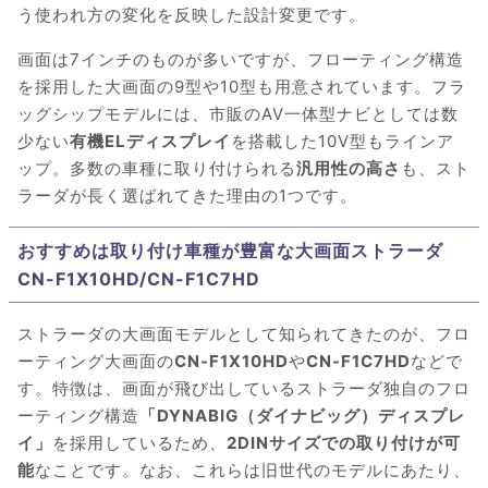
う使われ方の変化を反映した設計変更です。
画面は7インチのものが多いですが、フローティング構造
を採用した大画面の9型や10型も用意されています。フラ
ッグシップモデルには、市販のAV一体型ナビとしては数
少ない
有機ELディスプレイ
を搭載した10V型もラインア
ップ。多数の車種に取り付けられる
汎用性の高さ
も、スト
ラーダが長く選ばれてきた理由の1つです。
おすすめは取り付け車種が豊富な大画面ストラーダ
CN-F1X10HD/CN-F1C7HD
ストラーダの大画面モデルとして知られてきたのが、フロ
ーティング大画面の
CN-F1X10HD
や
CN-F1C7HD
などで
す。特徴は、画面が飛び出しているストラーダ独自のフロ
ーティング構造
「DYNABIG（ダイナビッグ）ディスプレ
イ」
を採用しているため、
2DINサイズでの取り付けが可
能
なことです。なお、これらは旧世代のモデルにあたり、