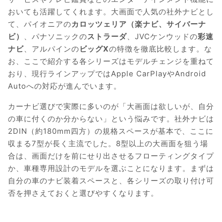
おいても活躍してくれます。大画面で人気の社外ナビとし
て、パイオニアの
カロッツェリア（楽ナビ、サイバーナ
ビ）
、パナソニックの
ストラーダ
、JVCケンウッドの
彩速
ナビ
、アルパインの
ビッグX
の特徴を徹底比較します。な
お、ここで紹介する各シリーズはモデルチェンジを重ねて
おり、現行ラインアップではApple CarPlayやAndroid
Autoへの対応が進んでいます。
カーナビ選びで実際に多いのが「大画面は欲しいが、自分
の車に付くのか分からない」という悩みです。社外ナビは
2DIN（約180mm四方）の規格スペースが基本で、ここに
収まる7型が長く主流でした。8型以上の大画面を狙う場
合は、画面だけを前にせり出させるフローティングタイプ
か、車種専用設計のモデルを選ぶことになります。まずは
自分の車のナビ装着スペースと、各シリーズの取り付け可
否を押さえておくと選びやすくなります。