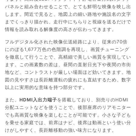
パネルと組み合わせることで、とても鮮明な映像を映し出
します。間近で見ると、地図上の細い路地や施設名の文字
までくっきり描かれ、走行中にちらりと視線を送るだけで
情報を読み取れる解像度の高さが伝わってきます。
フルデジタル化された映像伝送経路により、従来の70倍
にのぼる1,677万色の色階調を再現し、画質チューニング
を徹底して行うことで、高精細で美しい画質を実現してい
ます。この画素数の差は、昼間の直射日光下や夜間の市街
地など、コントラストが厳しい場面ほど効いてきます。地
図の見やすさは長距離運転の疲れにも直結するため、数字
以上に実用的な意味を持つ部分です。
また、
HDMI入出力端子
を搭載しており、別売りのHDMI
分配ユニットなどを使うことで、後部座席のリアモニター
でも高画質な映像を楽しむことが可能です。小さな子ども
を乗せる家庭では、前席はナビ、後席は動画という使い分
けがしやすく、長距離移動の強い味方になります。