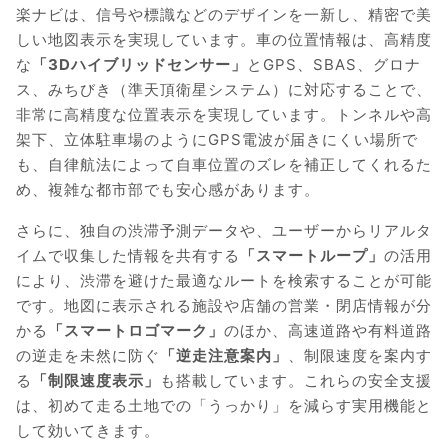
楽ナビは、信号や標識などのデザインを一新し、精密で美
しい地図表示を実現しています。車の位置情報は、高精度
な
「3Dハイブリッドセンサー」
とGPS、SBAS、グロナ
ス、みちびき（準天頂衛星システム）に対応することで、
非常に高精度な位置表示を実現しています。トンネルや高
架下、立体駐車場のようにGPS電波が届きにくい場所で
も、自律航法によって自車位置のズレを補正してくれるた
め、複雑な都市部でも安心感があります。
さらに、独自の渋滞予測データや、ユーザーからリアルタ
イムで収集した情報を共有する
「スマートループ」
の活用
により、渋滞を避けた最適なルートを検索することが可能
です。地図に表示される施設や店舗の営業・閉店情報が分
かる
「スマートロゴマーク」
のほか、高速道路や有料道路
の逆走を未然に防ぐ
「逆走注意案内」
、制限速度を案内す
る
「制限速度表示」
も搭載しています。これらの安全支援
は、初めて走る土地での「うっかり」を減らす実用機能と
して効いてきます。