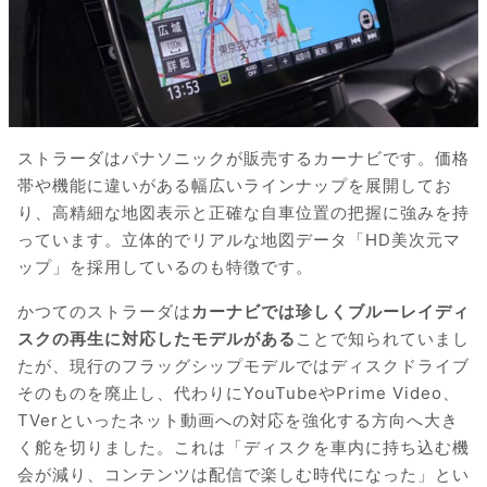
ストラーダはパナソニックが販売するカーナビです。価格
帯や機能に違いがある幅広いラインナップを展開してお
り、高精細な地図表示と正確な自車位置の把握に強みを持
っています。立体的でリアルな地図データ「HD美次元マ
ップ」を採用しているのも特徴です。
かつてのストラーダは
カーナビでは珍しくブルーレイディ
スクの再生に対応したモデルがある
ことで知られていまし
たが、現行のフラッグシップモデルではディスクドライブ
そのものを廃止し、代わりにYouTubeやPrime Video、
TVerといったネット動画への対応を強化する方向へ大き
く舵を切りました。これは「ディスクを車内に持ち込む機
会が減り、コンテンツは配信で楽しむ時代になった」とい