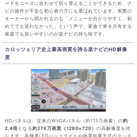
ードをニーズに合わせて切り替えることができるため、ナ
ビの操作が不安な初心者の方にも選ばれています。実際の
オーナーから聞かれるのも「メニューが分かりやすく、初
めてでも迷わなかった」という声で、家族で車を共有する
家庭でも扱いやすいのが楽ナビの持ち味です。
カロッツェリア史上最高画質を誇る楽ナビのHD解像
度
HDパネルは、従来のWVGAパネル（約115万画素）の
約
2.4倍
となる
約276万画素（1280×720）
の高解像度を誇
ります。高輝度LEDバックライトや静電容量方式のタッチ