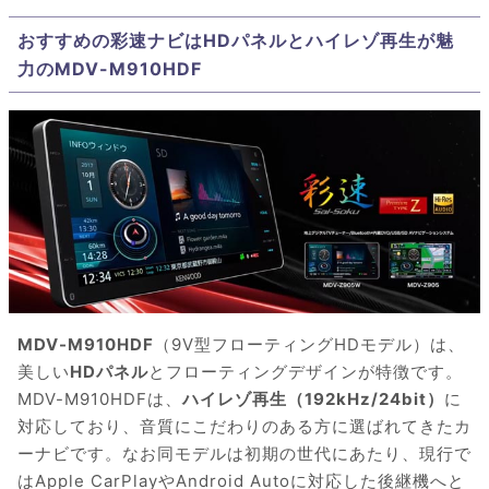
おすすめの彩速ナビはHDパネルとハイレゾ再生が魅
力のMDV-M910HDF
MDV-M910HDF
（9V型フローティングHDモデル）は、
美しい
HDパネル
とフローティングデザインが特徴です。
MDV-M910HDFは、
ハイレゾ再生（192kHz/24bit）
に
対応しており、音質にこだわりのある方に選ばれてきたカ
ーナビです。なお同モデルは初期の世代にあたり、現行で
はApple CarPlayやAndroid Autoに対応した後継機へと