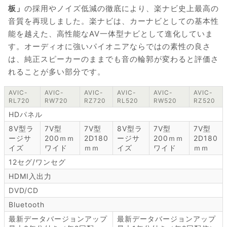
板」
の採用やノイズ低減の徹底により、楽ナビ史上最高の
音質を再現しました。楽ナビは、カーナビとしての基本性
能を越えた、高性能なAV一体型ナビとして進化していま
す。オーディオに強いパイオニアならではの素性の良さ
は、純正スピーカーのままでも音の輪郭が変わると評価さ
れることが多い部分です。
AVIC-
AVIC-
AVIC-
AVIC-
AVIC-
AVIC-
RL720
RW720
RZ720
RL520
RW520
RZ520
HDパネル
8V型ラ
7V型
7V型
8V型ラ
7V型
7V型
ージサ
200ｍｍ
2D180
ージサ
200ｍｍ
2D180
イズ
ワイド
ｍｍ
イズ
ワイド
ｍｍ
12セグ/ワンセグ
HDMI入出力
DVD/CD
Bluetooth
最新データバージョンアップ
最新データバージョンアップ