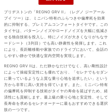
ブリヂストンの「REGNO GRV II」（レグノ ジーアール
ブイ ツー）は、ミニバン特有のふらつきや偏摩耗を効果
的に抑制する、プレミアムコンフォートタイヤです。この
タイヤは、パターンノイズやロードノイズを大幅に低減さ
せる独自技術を投入し、特にノイズが大きくなりがちなサ
ードシート（3列目）でも高い静粛性を発揮します。これ
により、長距離移動や家族でのドライブにおいて、会話の
しやすい静かで快適な室内空間を実現します。
REGNO GRV IIは、ただ静かなだけでなく、高い剛性設計
によって操縦安定性にも優れており、「セレナでもセダン
に乗っているような上質な乗り心地を追求したい」という
方から非常に高い支持を得ています。また、ミニバン特有
の偏摩耗を抑制する技術がタイヤの寿命を延ばすため、経
済性にも貢献します。最上級の乗り心地と安定性、そして
長寿命を求めるセレナオーナーに最もおすすめできる選択
肢の一つです。