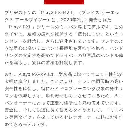
ブリヂストンの「Playz PX-RVII」（プレイズ ピーエッ
クス アールブイツー）は、2020年2月に発売された
「Playz PXII」シリーズのミニバン専用モデルです。この
タイヤは、運転の疲れを軽減する「疲れにくい」というコ
ンセプトを継承し、さらに進化させています。セレナのよ
うな重心の高いミニバンで長距離を運転する際も、ハンド
リングの安定性を高めてドライバーの無意識のハンドル修
正を減らし、疲れの蓄積を抑制します。
また、Playz PX-RVIIは、従来品に比べてウェット性能が
大幅に進化しました。これにより、セレナの雨天時の高い
安全性を確保し、特にハイドロプレーニング現象の発生リ
スクを低減します。摩耗寿命も向上させているため、ミニ
バンオーナーにとって重要な経済性も兼ね備えています。
安全に、そして快適に長く使えるタイヤとして、「ミニバ
ン専用タイヤ」を探しているセレナオーナーに特におすす
めできるモデルです。