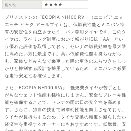
★★★★
耐久性
ブリヂストンの「ECOPIA NH100 RV」（エコピア エヌ
エッチ ヒャク アールブイ）は、低燃費性能とミニバン特
有の安定性を両立させたミニバン専用タイヤです。このタ
イヤは、ラベリング制度において転がり抵抗「AA」とい
う優れた評価を取得しており、セレナの燃費効率を最大限
に高めたい方に最適です。高い低燃費性能を持ちながら
も、家族などみんなで乗車した際の車体のふらつきをしっ
かりと抑制する設計を採用しているため、ミニバンに必要
な走行安定性を確保します。
また、ECOPIA NH100 RVは、低燃費タイヤが苦手とし
がちなウェット性能も犠牲にしません。安全なブレーキ性
能を確保することで、セレナの雨の日の安全性を高めま
す。さらに、独自の技術で耐摩耗性能を向上させており、
タイヤが長持ちするため、タイヤ交換の頻度を減らしたい
経済性を重視するオーナーにもおすすめです。低燃費、安