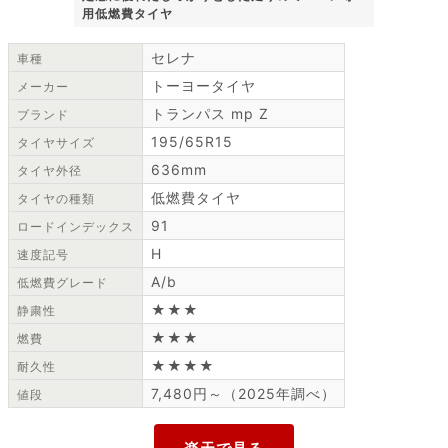
用低燃費タイヤ
セレナ
車種
トーヨータイヤ
メーカー
トランパス mp Z
ブランド
195/65R15
タイヤサイズ
636mm
タイヤ外径
低燃費タイヤ
タイヤの種類
91
ロードインデックス
H
速度記号
A/b
低燃費グレード
★★★
静粛性
★★★
燃費
★★★★
耐久性
7,480円～（2025年調べ）
値段