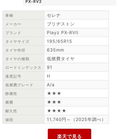
PX-RV2
セレナ
車種
ブリヂストン
メーカー
Playz PX-RVII
ブランド
195/65R15
タイヤサイズ
635mm
タイヤ外径
低燃費タイヤ
タイヤの種類
91
ロードインデックス
H
速度記号
A/a
低燃費グレード
★★★
静粛性
★★★
燃費
★★★★
耐久性
11,740円～（2025年調べ）
値段