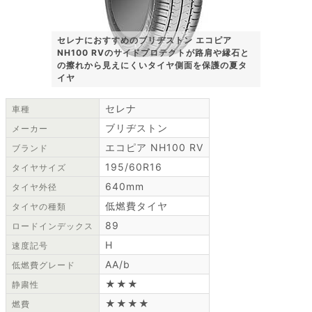
セレナにおすすめのブリヂストン エコピア
NH100 RVのサイドプロテクトが路肩や縁石と
の擦れから見えにくいタイヤ側面を保護の夏タ
イヤ
セレナ
車種
ブリヂストン
メーカー
エコピア NH100 RV
ブランド
195/60R16
タイヤサイズ
640mm
タイヤ外径
低燃費タイヤ
タイヤの種類
89
ロードインデックス
H
速度記号
AA/b
低燃費グレード
★★★
静粛性
★★★★
燃費