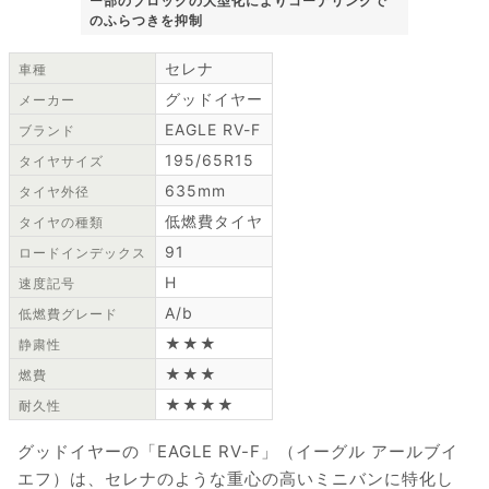
ー部のブロックの大型化によりコーナリングで
のふらつきを抑制
セレナ
車種
グッドイヤー
メーカー
EAGLE RV-F
ブランド
195/65R15
タイヤサイズ
635mm
タイヤ外径
低燃費タイヤ
タイヤの種類
91
ロードインデックス
H
速度記号
A/b
低燃費グレード
★★★
静粛性
★★★
燃費
★★★★
耐久性
グッドイヤーの「EAGLE RV-F」（イーグル アールブイ
エフ）は、セレナのような重心の高いミニバンに特化し