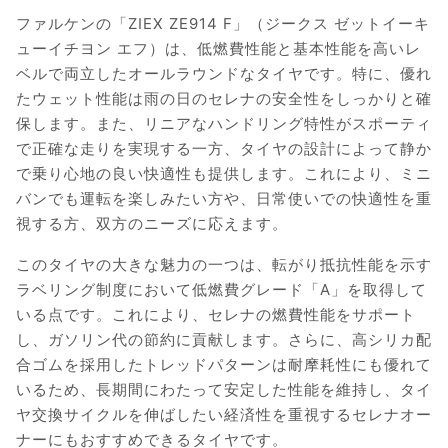
ファルケンの「ZIEX ZE914 F」（ジークス ゼットイーキ
ューイチヨン エフ）は、低燃費性能と基本性能を高いレ
ベルで両立したオールラウンドなタイヤです。特に、優れ
たウェット性能は雨の日のセレナの安全性をしっかりと確
保します。また、リニアなハンドリング特性がスポーティ
で正確な走りを実現する一方、タイヤの設計によって静か
で乗り心地の良い快適性も提供します。これにより、ミニ
バンでも運転を楽しみたい方や、日常使いでの快適性を重
視する方、双方のニーズに応えます。
このタイヤの大きな魅力の一つは、転がり抵抗性能を示す
ラベリング制度において低燃費グレード「A」を取得して
いる点です。これにより、セレナの燃費性能をサポート
し、ガソリン代の節約に貢献します。さらに、高シリカ配
合ゴムを採用したトレッドパターンは耐摩耗性にも優れて
いるため、長期間にわたって安定した性能を維持し、タイ
ヤ交換サイクルを伸ばしたい経済性を重視するセレナオー
ナーにもおすすめできるタイヤです。