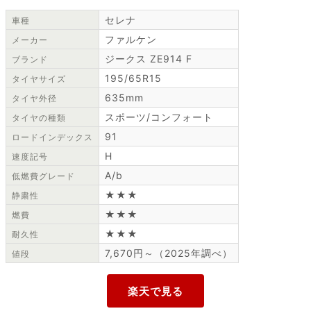
セレナ
車種
ファルケン
メーカー
ジークス ZE914 F
ブランド
195/65R15
タイヤサイズ
635mm
タイヤ外径
スポーツ/コンフォート
タイヤの種類
91
ロードインデックス
H
速度記号
A/b
低燃費グレード
★★★
静粛性
★★★
燃費
★★★
耐久性
7,670円～（2025年調べ）
値段