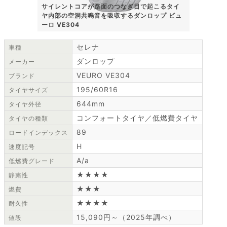
サイレントコアが路面のつなぎ目で起こるタイ
ヤ内部の空洞共鳴音を吸収するダンロップ ビュ
ーロ VE304
セレナ
車種
ダンロップ
メーカー
VEURO VE304
ブランド
195/60R16
タイヤサイズ
644mm
タイヤ外径
コンフォートタイヤ／低燃費タイヤ
タイヤの種類
89
ロードインデックス
H
速度記号
A/a
低燃費グレード
★★★★
静粛性
★★★
燃費
★★★★
耐久性
15,090円～（2025年調べ）
値段