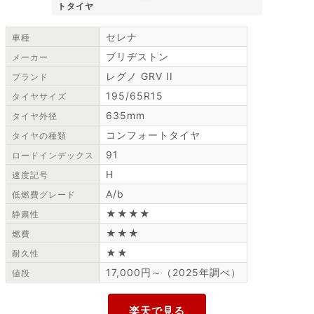
トタイヤ
セレナ
車種
ブリヂストン
メーカー
レグノ GRV II
ブランド
195/65R15
タイヤサイズ
635mm
タイヤ外径
コンフォートタイヤ
タイヤの種類
91
ロードインデックス
H
速度記号
A/b
低燃費グレード
★★★★
静粛性
★★★
燃費
★★
耐久性
17,000円～（2025年調べ）
値段