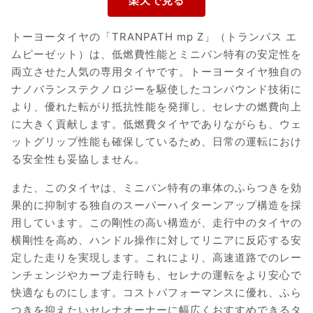
トーヨータイヤの「TRANPATH mp Z」（トランパス エ
ムピーゼット）は、低燃費性能とミニバン特有の安定性を
両立させた人気の専用タイヤです。トーヨータイヤ独自の
ナノバランステクノロジーを駆使したコンパウンド技術に
より、優れた転がり抵抗性能を発揮し、セレナの燃費向上
に大きく貢献します。低燃費タイヤでありながらも、ウェ
ットグリップ性能も確保しているため、日常の運転におけ
る安全性も妥協しません。
また、このタイヤは、ミニバン特有の車体のふらつきを効
果的に抑制する独自のスーパーハイターンアップ構造を採
用しています。この剛性の高い構造が、走行中のタイヤの
横剛性を高め、ハンドル操作に対してリニアに反応する安
定した走りを実現します。これにより、高速道路でのレー
ンチェンジやカーブ走行時も、セレナの運転をより安心で
快適なものにします。コストパフォーマンスに優れ、ふら
つきを抑えたいセレナオーナーに幅広くおすすめできるタ