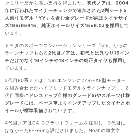
ァミリー層から高い支持を得ました。
初代ノアは、2004
年に行われたマイナーチェンジで追加された2列シート5
人乗りモデル「YY」を含む全グレードが純正タイヤサイ
ズ195/65R15、純正ホイールサイズ15×6.0Jを採用
して
います。
トヨタのスポーツコンバージョンシリーズ「G’s」からの
ラインナップもある
2代目ノアは、初代とは異なり15イン
チだけでなく16インチや18インチの純正タイヤも採用
し
ています。
3代目80系ノアは、1.8Lエンジンに2ZR‐FXE型モーター
を組み合わせたハイブリッドモデルをラインナップし、2
代目同様に
ドレスアップ仕様のグレードSiやスポーツ仕様
グレードには、ベース車よりインチアップしたタイヤとホ
イールが標準装備
されています。
4代目ノアはGA-Cプラットフォームを採用し、3代目に
はなかったE-Fourも設定されました。Noahの頭文字