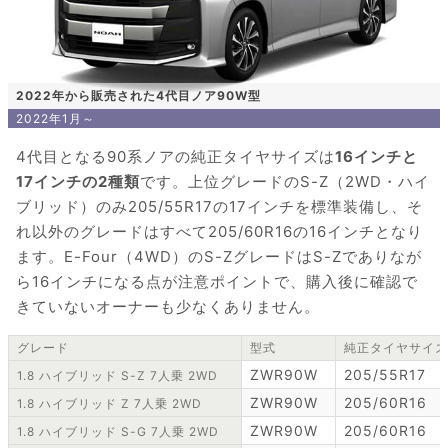
2022年から販売された4代目ノア90W型
2022年1月～
4代目となる90系ノアの純正タイヤサイズは
16インチと
17インチの2種類
です。上位グレードのS-Z（2WD・ハイ
ブリッド）のみ205/55R17の17インチを標準装備し、そ
れ以外のグレードはすべて205/60R16の16インチとなり
ます。E-Four（4WD）のS-ZグレードはS-Zでありなが
ら16インチになる点が注意ポイントで、購入後に確認で
きていないオーナーも少なくありません。
グレード
型式
純正タイヤサイズ
ZWR90W
205/55R17
1.8 ハイブリッド S-Z 7人乗 2WD
ZWR90W
205/60R16
1.8 ハイブリッド Z 7人乗 2WD
ZWR90W
205/60R16
1.8 ハイブリッド S-G 7人乗 2WD