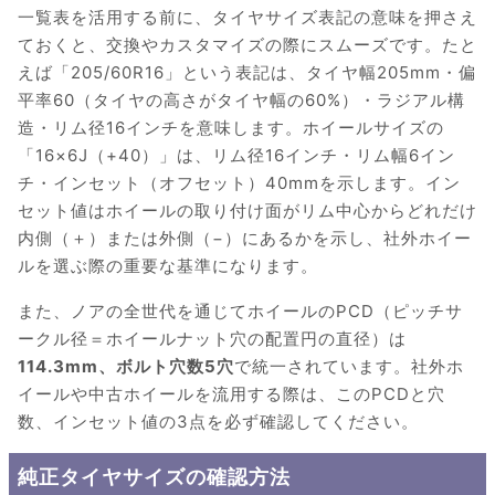
一覧表を活用する前に、タイヤサイズ表記の意味を押さえ
ておくと、交換やカスタマイズの際にスムーズです。たと
えば「205/60R16」という表記は、タイヤ幅205mm・偏
平率60（タイヤの高さがタイヤ幅の60%）・ラジアル構
造・リム径16インチを意味します。ホイールサイズの
「16×6J（+40）」は、リム径16インチ・リム幅6イン
チ・インセット（オフセット）40mmを示します。イン
セット値はホイールの取り付け面がリム中心からどれだけ
内側（＋）または外側（−）にあるかを示し、社外ホイー
ルを選ぶ際の重要な基準になります。
また、ノアの全世代を通じてホイールのPCD（ピッチサ
ークル径＝ホイールナット穴の配置円の直径）は
114.3mm、ボルト穴数5穴
で統一されています。社外ホ
イールや中古ホイールを流用する際は、このPCDと穴
数、インセット値の3点を必ず確認してください。
純正タイヤサイズの確認方法