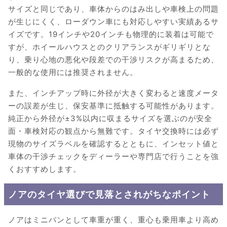
サイズと同じであり、車体からのはみ出しや車検上の問題
が生じにくく、ローダウン車にも対応しやすい実績あるサ
イズです。19インチや20インチも物理的に装着は可能で
すが、ホイールハウスとのクリアランスがギリギリとな
り、乗り心地の悪化や段差での干渉リスクが高まるため、
一般的な使用には推奨されません。
また、インチアップ時に外径が大きく変わると速度メータ
ーの誤差が生じ、保安基準に抵触する可能性があります。
純正から外径が±3%以内に収まるサイズを選ぶのが安全
面・車検対応の観点から無難です。タイヤ交換時には必ず
現物のサイズラベルを確認するとともに、インセット値と
車体の干渉チェックをディーラーや専門店で行うことを強
くおすすめします。
ノアのタイヤ選びで見落とされがちなポイント
ノアはミニバンとして車重が重く、重心も乗用車より高め