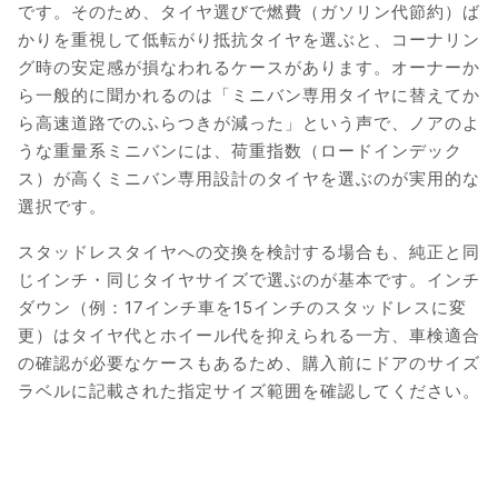
です。そのため、タイヤ選びで燃費（ガソリン代節約）ば
かりを重視して低転がり抵抗タイヤを選ぶと、コーナリン
グ時の安定感が損なわれるケースがあります。オーナーか
ら一般的に聞かれるのは「ミニバン専用タイヤに替えてか
ら高速道路でのふらつきが減った」という声で、ノアのよ
うな重量系ミニバンには、荷重指数（ロードインデック
ス）が高くミニバン専用設計のタイヤを選ぶのが実用的な
選択です。
スタッドレスタイヤへの交換を検討する場合も、純正と同
じインチ・同じタイヤサイズで選ぶのが基本です。インチ
ダウン（例：17インチ車を15インチのスタッドレスに変
更）はタイヤ代とホイール代を抑えられる一方、車検適合
の確認が必要なケースもあるため、購入前にドアのサイズ
ラベルに記載された指定サイズ範囲を確認してください。