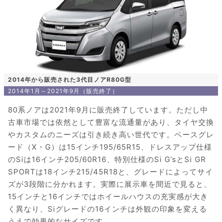
2014年から販売された3代目ノアR80G型
2014年1月～2021年9月（販売終了）
80系ノアは2021年9月に販売終了しています。ただし中
古車市場では依然として豊富な流通量があり、タイヤ交換
やカスタムのニーズは引き続き高い世代です。ベースグレ
ード（X・G）は15インチ195/65R15、ドレスアップ仕様
のSiは16インチ205/60R16、特別仕様のSi G’sとSi GR
SPORTは18インチ215/45R18と、グレードによってサイ
ズが3段階に分かれます。実際に展示車を間近で見ると、
15インチと16インチではホイールハウスの充実感が大き
く異なり、Siグレードの16インチは外観の印象を変える
うえで効果的なサイズです。