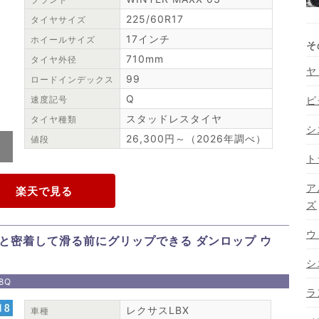
225/60R17
タイヤサイズ
17インチ
ホイールサイズ
710mm
タイヤ外径
ヤ
99
ロードインデックス
Q
速度記号
ピ
スタッドレスタイヤ
タイヤ種類
シ
26,300円～（2026年調べ）
値段
っ
ト
ア
ズ
ウ
と密着して滑る前にグリップできる ダンロップ ウ
シ
8Q
ラ
レクサスLBX
車種