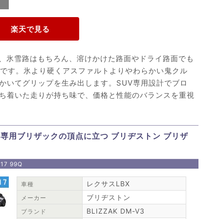
-6は、氷雪路はもちろん、溶けかけた路面やドライ路面でも
スです。氷より硬くアスファルトよりやわらかい鬼クル
かいてグリップを生み出します。SUV専用設計でブロ
ち着いた走りが持ち味で、価格と性能のバランスを重視
専用ブリザックの頂点に立つ ブリヂストン ブリザ
17 99Q
レクサスLBX
車種
ブリヂストン
メーカー
BLIZZAK DM-V3
ブランド