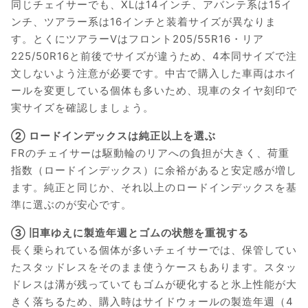
同じチェイサーでも、XLは14インチ、アバンテ系は15イ
ンチ、ツアラー系は16インチと装着サイズが異なりま
す。とくにツアラーVはフロント205/55R16・リア
225/50R16と前後でサイズが違うため、4本同サイズで注
文しないよう注意が必要です。中古で購入した車両はホイ
ールを変更している個体も多いため、現車のタイヤ刻印で
実サイズを確認しましょう。
② ロードインデックスは純正以上を選ぶ
FRのチェイサーは駆動輪のリアへの負担が大きく、荷重
指数（ロードインデックス）に余裕があると安定感が増し
ます。純正と同じか、それ以上のロードインデックスを基
準に選ぶのが安心です。
③ 旧車ゆえに製造年週とゴムの状態を重視する
長く乗られている個体が多いチェイサーでは、保管してい
たスタッドレスをそのまま使うケースもあります。スタッ
ドレスは溝が残っていてもゴムが硬化すると氷上性能が大
きく落ちるため、購入時はサイドウォールの製造年週（4