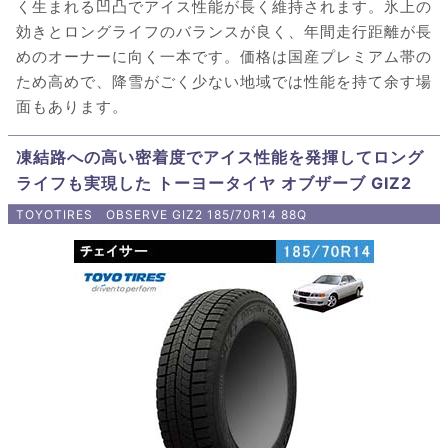
く生まれる凹凸でアイス性能が長く維持されます。氷上の
効きとロングライフのバランスが良く、年間走行距離が長
めのオーナーに向く一本です。価格は国産プレミアム帯の
ため高めで、降雪がごく少ない地域では性能を持て余す場
面もあります。
凍結路への高い密着度でアイス性能を発揮してロング
ライフも実現した トーヨータイヤ オブザーブ GIZ2
TOYOTIRES OBSERVE GIZ2 185/70R14 88Q