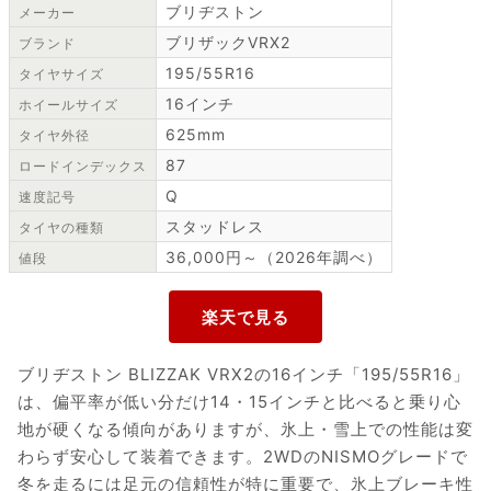
ブリヂストン
メーカー
ブリザックVRX2
ブランド
195/55R16
タイヤサイズ
16インチ
ホイールサイズ
625mm
タイヤ外径
87
ロードインデックス
Q
速度記号
スタッドレス
タイヤの種類
36,000円～（2026年調べ）
値段
ブリヂストン BLIZZAK VRX2の16インチ「195/55R16」
は、偏平率が低い分だけ14・15インチと比べると乗り心
地が硬くなる傾向がありますが、氷上・雪上での性能は変
わらず安心して装着できます。2WDのNISMOグレードで
冬を走るには足元の信頼性が特に重要で、氷上ブレーキ性