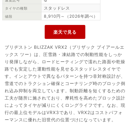
速度記号
スタッドレス
タイヤの種類
8,910円～（2026年調べ）
値段
ブリヂストン BLIZZAK VRX2（ブリザック ブイアールエ
ックス ツー）は、圧雪路・凍結路での制動性能をしっか
り発揮しながら、ロードヒーティングで濡れた路面や乾燥
路でも安定した運動性能を見せるスタッドレスタイヤで
す。インとアウトで異なるパターンを持つ非対称設計が、
雪道でのトラクション確保とコーナリング時のブロック倒
れ込み抑制を両立しています。制動距離を短くするための
工夫が随所に施されており、摩耗性を高めたブロック設計
によってタイヤが減りにくくロングライフです。なお、現
行の最上位モデルはVRX3であり、VRX2はコストパフォ
ーマンスに優れた旧世代の位置づけになっています。