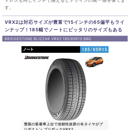
ドレスも同じインチで揃えるとデザインの統一感を保てま
す。
VRX2は対応サイズが豊富で15インチの65偏平もライ
ンナップ！185幅でノートにピッタリのサイズもある
BRIDGESTONE BLIZZAK VRX2 185/65R15 88Q
雪国の装着率上位で信頼性抜群の冬タイヤがブ
リヂストン ブリザックVRX2