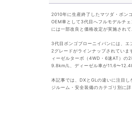
2010年に生産終了したマツダ・ボン
OEM車として3代目へフルモデルチェン
には一部改良と価格改定が実施されて
3代目ボンゴブローニイバンには、エ
2グレードがラインナップされています。
ィーゼルターボ（4WD・6速AT）の2
9.8km/L、ディーゼル車が11.6〜1
本記事では、DXとGLの違いに注目
ジルーム・安全装備のカテゴリ別に詳