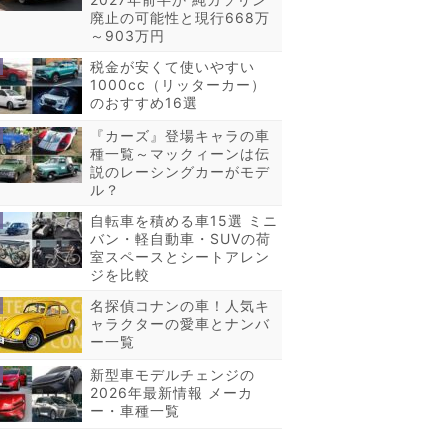
廃止の可能性と現行668万
～903万円
税金が安くて使いやすい
1000cc（リッターカー）
のおすすめ16選
『カーズ』登場キャラの車
種一覧～マックィーンは伝
説のレーシングカーがモデ
ル？
自転車を積める車15選 ミニ
バン・軽自動車・SUVの荷
室スペースとシートアレン
ジを比較
名探偵コナンの車！人気キ
ャラクターの愛車とナンバ
ー一覧
新型車モデルチェンジの
2026年最新情報 メーカ
ー・車種一覧