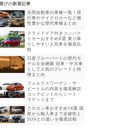
光岡自動車の車種一覧！現
行車やマイクロカーなど個
性豊かな歴代車種まとめ
スライドドア付きコンパク
トカーおすすめ6選 乗り降
りしやすい人気車を徹底比
較
日産ブルーバードの歴代モ
デルを全網羅 旧車・中古車
として人気のグレードと特
徴まとめ
フォルクスワーゲン・ザ・
ビートルの内装を徹底解説
コックピットからシート・
ラゲッジまで
クロカン車おすすめ14選 国
産から輸入車まで走破性と
SUVとの違いを徹底比較