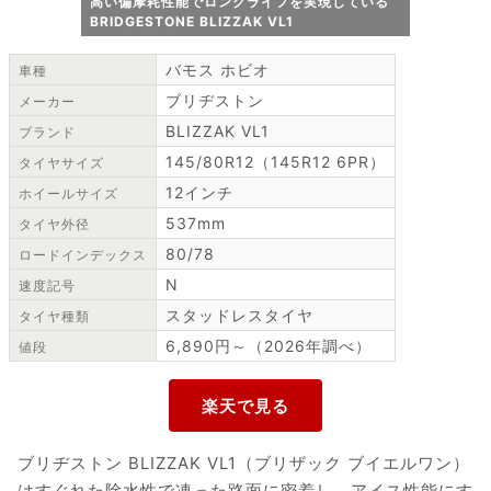
高い偏摩耗性能でロングライフを実現している
BRIDGESTONE BLIZZAK VL1
バモス ホビオ
車種
ブリヂストン
メーカー
BLIZZAK VL1
ブランド
145/80R12（145R12 6PR）
タイヤサイズ
12インチ
ホイールサイズ
537mm
タイヤ外径
80/78
ロードインデックス
N
速度記号
スタッドレスタイヤ
タイヤ種類
6,890円～（2026年調べ）
値段
ブリヂストン BLIZZAK VL1（ブリザック ブイエルワン）
はすぐれた除水性で凍った路面に密着し、アイス性能にす