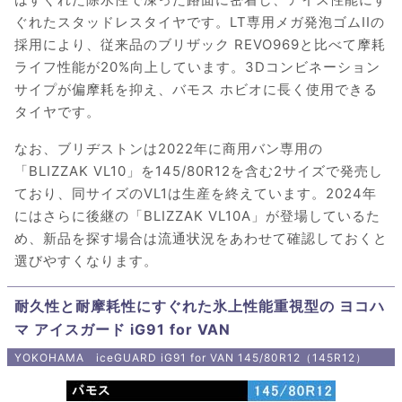
ぐれたスタッドレスタイヤです。LT専用メガ発泡ゴムIIの
採用により、従来品のブリザック REVO969と比べて摩耗
ライフ性能が20%向上しています。3Dコンビネーション
サイプが偏摩耗を抑え、バモス ホビオに長く使用できる
タイヤです。
なお、ブリヂストンは2022年に商用バン専用の
「BLIZZAK VL10」を145/80R12を含む2サイズで発売し
ており、同サイズのVL1は生産を終えています。2024年
にはさらに後継の「BLIZZAK VL10A」が登場しているた
め、新品を探す場合は流通状況をあわせて確認しておくと
選びやすくなります。
耐久性と耐摩耗性にすぐれた氷上性能重視型の ヨコハ
マ アイスガード iG91 for VAN
YOKOHAMA iceGUARD iG91 for VAN 145/80R12（145R12）